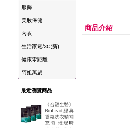
肉爐
服飾
海瑞摃丸
美妝保健
八兩排烤肉組
商品介紹
內衣
生活家電/3C(新)
健康零距離
阿姐萬歲
最近瀏覽商品
《台塑生醫》
BioLead經典
香氛洗衣精補
充包 璀璨時
光1.8kg(3包