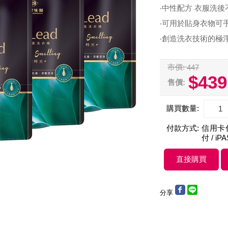
‧中性配方 衣服洗
‧可用於貼身衣物可
‧創造洗衣技術的極
市價:
447
$439
售價:
購買數量:
付款方式:
信用卡付款
付 / iP
分享