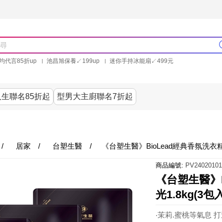
均代言85折up
池昌旭保養↙199up
迷你手持冰能扇↙499元
林美秀石墨烯粒線褲25折up
氣動塑崩褲6折up
PP聯合品牌買就送
生聯名85折起
型男大主廚聯名7折起
美食
居家
服飾
美妝保健
內衣
生活家電/
/
居家
/
台塑生醫
/
《台塑生醫》BioLead經典香氛洗衣精
商品編號:
PV24020101
《台塑生醫》B
光1.8kg(3包入
‧茉莉.蜜桃等氣息 