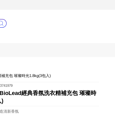
3C(新)
健康零距離
阿姐萬歲
補充包 璀璨時光1.8kg(3包入)
3741979
ioLead經典香氛洗衣精補充包 璀璨時
)
打造清新香氛