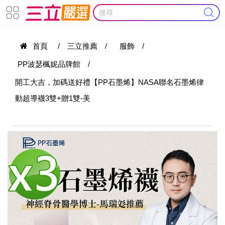
首頁
/
三立推薦
/
服飾
/
PP波瑟楓妮品牌館
/
開工大吉，加碼送好禮【PP石墨烯】NASA聯名石墨烯律
動超導襪3雙+贈1雙-美