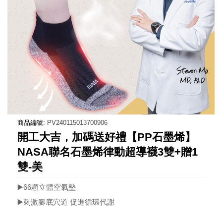
商品編號:
PV240115013700906
開工大吉，加碼送好禮【PP石墨烯】
NASA聯名石墨烯律動超導襪3雙+贈1
雙-美
▶️66顆立體空氣墊
▶️刺激腳底穴道 促進循環代謝