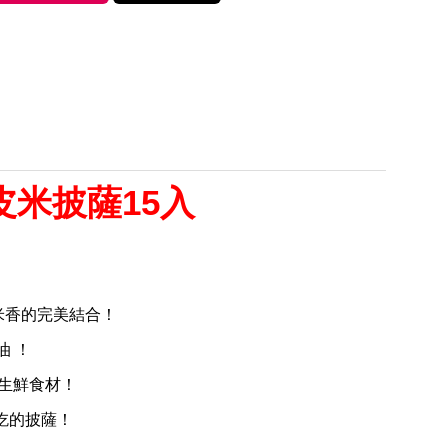
米披薩15入
米香的完美結合！
油 ！
生鮮食材！
吃的披薩！