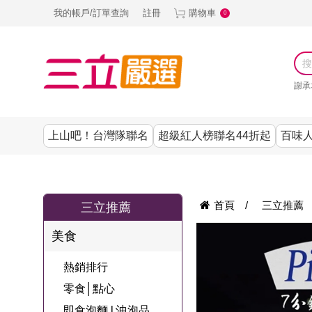
我的帳戶/訂單查詢
註冊
購物車
0
謝承
上山吧！台灣隊聯名
超級紅人榜聯名44折起
百味人
涼夏抗暑↙4折up
謝承均代言推薦
節目聯名系列
古溜x五秀園
養生|保健
熱銷排行
熱銷排行
熱銷排行
熱銷排行
熱銷排行
熱銷排行
百味人生
韓國
首頁
/
三立推薦
三立推薦
SKINASSET
無鋼圈│無痕
請世界吃桌
美妝｜保養
零食│點心
餐廚用品
廚房專區
上衣
美食
甘味人生鍵力
即食泡麵 l 沖泡
上山下海過一
DF美肌醫生
塑身衣│褲
生活百貨
生活專區
下著
肽↙85折
熱銷排行
夜聯名
品
池昌旭代言
清潔用品
機能服飾
美容專區
女內褲
零食│點心
罐頭 l 食材 l 烘
超級紅人榜聯
Bello. U
即食泡麵 l 沖泡品
寢具│床墊
涼夏家電
男內褲
配件