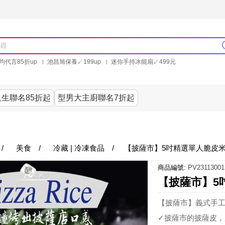
均代言85折up
池昌旭保養↙199up
迷你手持冰能扇↙499元
林美秀石墨烯粒線褲25折up
氣動塑崩褲6折up
PP聯合品牌買就送
生聯名85折起
型男大主廚聯名7折起
美食
居家
服飾
美妝保健
內衣
生活家電/
/
美食
/
冷藏 | 冷凍食品
/
【披薩市】5吋精選單人脆皮米
商品編號:
PV23113001
【披薩市】5
【披薩市】義式手
✓披薩市的披薩皮