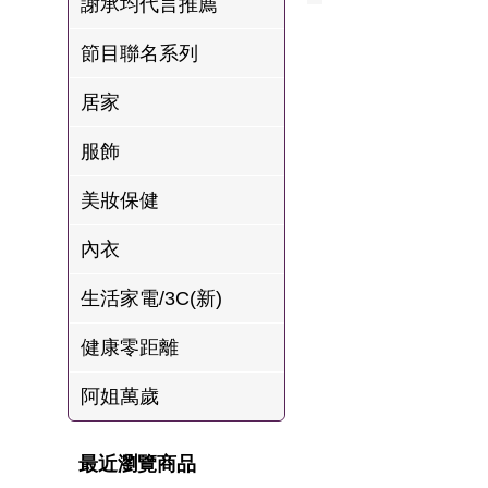
謝承均代言推薦
肉爐
節目聯名系列
海瑞摃丸
八兩排烤肉組
居家
服飾
美妝保健
內衣
生活家電/3C(新)
健康零距離
阿姐萬歲
最近瀏覽商品