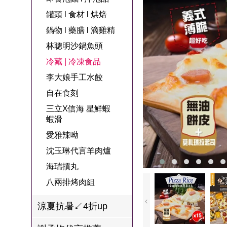
名
焙
OUR FAMILY
罐頭 l 食材 l 烘焙
PP波瑟楓妮品
NEONER
宗教開運
3C
鍋物 l 藥膳 l 滴
百味人生戲劇
一家人
鍋物 l 藥膳 l 滴雞精
牌館
雞精
ELVIS愛菲斯
1MORE耳機
型男大主廚聯
甘味人生
林聰明沙鍋魚頭
L’eBeauty包包
寢具
林聰明沙鍋魚
名
冷藏 | 冷凍食品
狀元堂牛樟芝
頭
Astonish英國潔
李大娘手工水餃
節目聯名商品
十時塑
冷藏 | 冷凍食品
推薦
自在食刻
雨揚老師開運
三立X信海 星鮮蝦
李大娘手工水
金健康石墨烯
蝦滑
餃
愛雅辣呦
台塑生醫
自在食刻
沈玉琳代言羊肉爐
三立X信海 星
海瑞摃丸
鮮蝦蝦滑
八兩排烤肉組
愛雅辣呦
涼夏抗暑↙4折up
沈玉琳代言羊