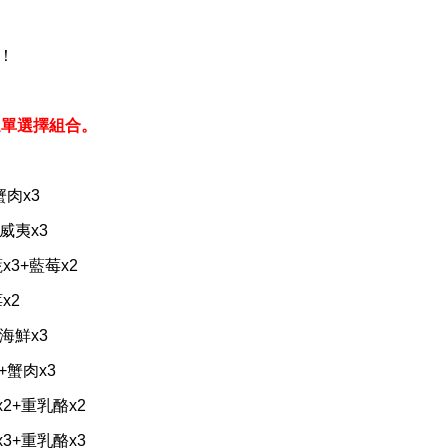
！
選單選擇組合。
蟹肉x3
威夷x3
x3+藍莓x2
x2
海鮮x3
+蟹肉x3
x2+重乳酪x2
x3+重乳酪x3