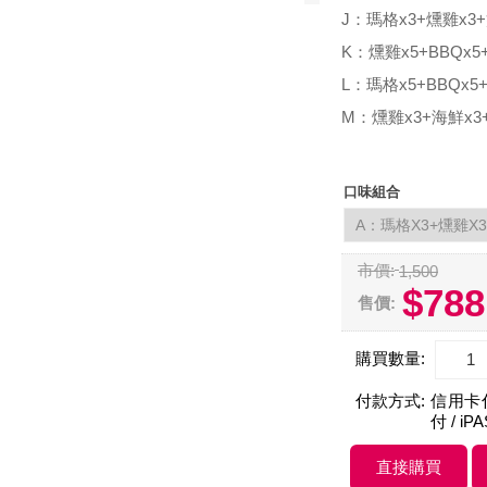
J：瑪格x3+燻雞x3
K：燻雞x5+BBQx5
L：瑪格x5+BBQx5
M：燻雞x3+海鮮x3
口味組合
市價:
1,500
$788
售價:
購買數量:
付款方式:
信用卡付款
付 / iP