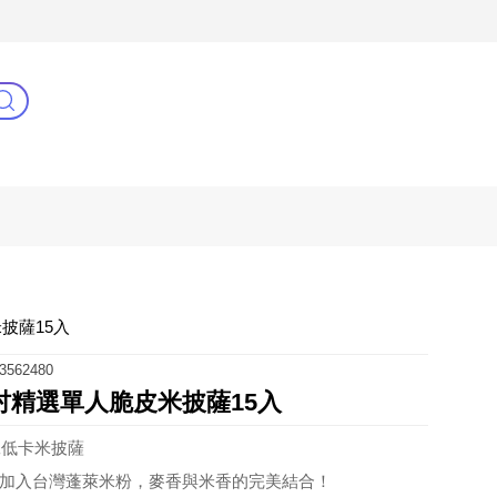
3C(新)
健康零距離
阿姐萬歲
披薩15入
3562480
吋精選單人脆皮米披薩15入
工低卡米披薩
，加入台灣蓬萊米粉，麥香與米香的完美結合！