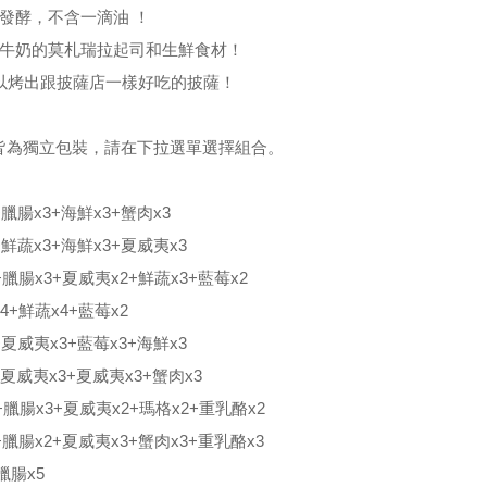
發酵，不含一滴油 ！
百牛奶的莫札瑞拉起司和生鮮食材！
以烤出跟披薩店一樣好吃的披薩！
片皆為獨立包裝，請在下拉選單選擇組合。
+臘腸x3+海鮮x3+蟹肉x3
+鮮蔬x3+海鮮x3+夏威夷x3
+臘腸x3+夏威夷x2+鮮蔬x3+藍莓x2
4+鮮蔬x4+藍莓x2
+夏威夷x3+藍莓x3+海鮮x3
+夏威夷x3+夏威夷x3+蟹肉x3
+臘腸x3+夏威夷x2+瑪格x2+重乳酪x2
+臘腸x2+夏威夷x3+蟹肉x3+重乳酪x3
臘腸x5