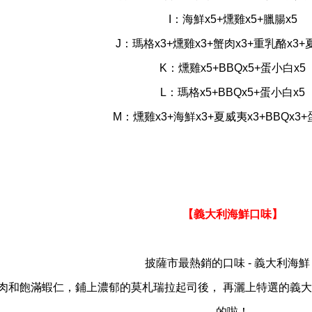
I：海鮮x5+燻雞x5+臘腸x5
J：瑪格x3+燻雞x3+蟹肉x3+重乳酪x3+
K：燻雞x5+BBQx5+蛋小白x5
L：瑪格x5+BBQx5+蛋小白x5
M：燻雞x3+海鮮x3+夏威夷x3+BBQx3+
【義大利海鮮口味】
披薩市最熱銷的口味 - 義大利海鮮
肉和飽滿蝦仁，鋪上濃郁的莫札瑞拉起司後， 再灑上特選的義
的啦！