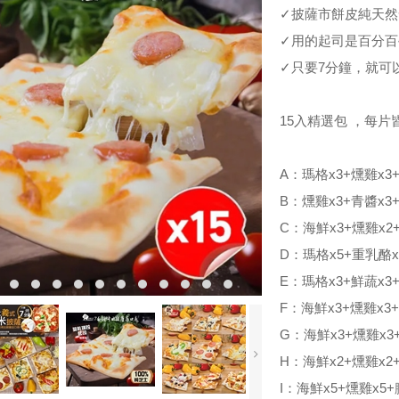
✓披薩市餅皮純天然
✓用的起司是百分
✓只要7分鐘，就可
15入精選包 ，每
A：瑪格x3+燻雞x3
B：燻雞x3+青醬x3
C：海鮮x3+燻雞x2
D：瑪格x5+重乳酪x
E：瑪格x3+鮮蔬x3
F：海鮮x3+燻雞x3
G：海鮮x3+燻雞x3
H：海鮮x2+燻雞x2
I：海鮮x5+燻雞x5+