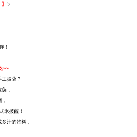
！】
✨
擇！
~~
手工披薩？
披薩，
團，
式米披薩！
成多汁的餡料，