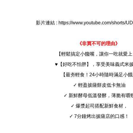
影片連結 : https://www.youtube.com/shorts
《非買不可的理由》
【輕鬆搞定小饞嘴，讓你一吃就愛上
♥️【好吃不怕胖】，享受美味義式米
【最夯輕食！24小時隨時滿足小餓
✓ 輕盈披薩餅皮低卡無油
✓ 新鮮酵母低溫發酵，薄脆有嚼
✓ 爆漿起司搭配新鮮食材，
✓ 7分鐘烤出披薩店的口感！