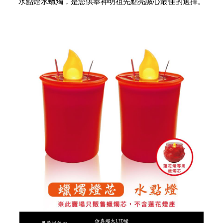
水點燈水蠟燭，是您供奉神明祖先點亮誠心最佳的選擇。