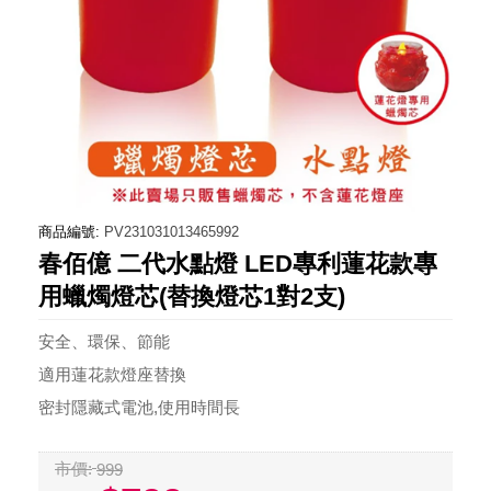
商品編號:
PV231031013465992
春佰億 二代水點燈 LED專利蓮花款專
用蠟燭燈芯(替換燈芯1對2支)
安全、環保、節能
適用蓮花款燈座替換
密封隱藏式電池,使用時間長
市價:
999