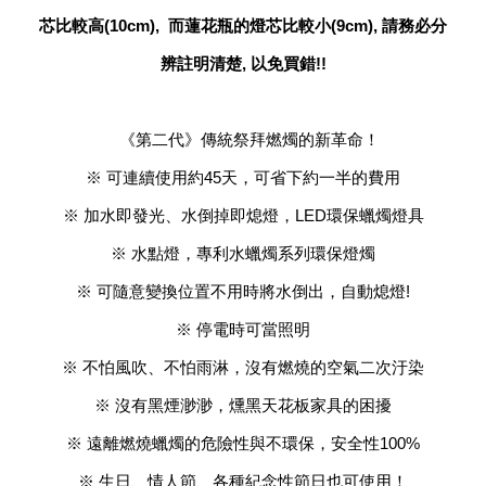
芯比較高(10cm), 而蓮花瓶的燈芯比較小(9cm), 請務必分
辨註明清楚, 以免買錯!!
《第二代》傳統祭拜燃燭的新革命！
※ 可連續使用約45天，可省下約一半的費用
※ 加水即發光、水倒掉即熄燈，LED環保蠟燭燈具
※ 水點燈，專利水蠟燭系列環保燈燭
※ 可隨意變換位置不用時將水倒出，自動熄燈!
※ 停電時可當照明
※ 不怕風吹、不怕雨淋，沒有燃燒的空氣二次汙染
※ 沒有黑煙渺渺，燻黑天花板家具的困擾
※ 遠離燃燒蠟燭的危險性與不環保，安全性100%
※ 生日、情人節、各種紀念性節日也可使用！