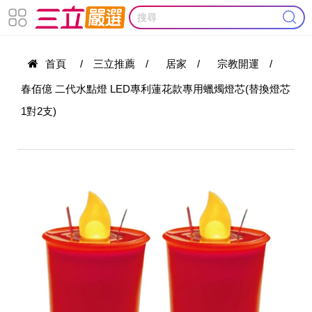
首頁
/
三立推薦
/
居家
/
宗教開運
/
春佰億 二代水點燈 LED專利蓮花款專用蠟燭燈芯(替換燈芯
1對2支)