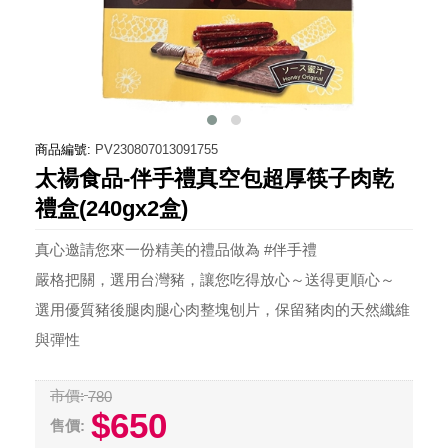
商品編號:
PV230807013091755
太禓食品-伴手禮真空包超厚筷子肉乾
禮盒(240gx2盒)
真心邀請您來一份精美的禮品做為 #伴手禮
嚴格把關，選用台灣豬，讓您吃得放心～送得更順心～
選用優質豬後腿肉腿心肉整塊刨片，保留豬肉的天然纖維
與彈性
市價:
780
$650
售價: