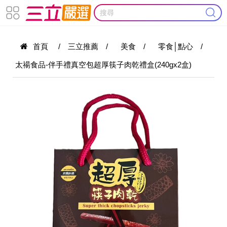
首頁
/
三立推薦
/
美食
/
零食│點心
/
太禓食品-伴手禮真空包超厚筷子肉乾禮盒(240gx2盒)