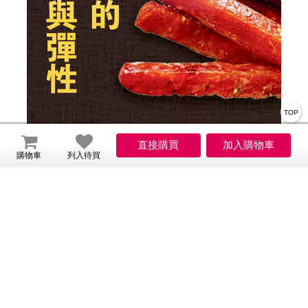
TOP
商品規格
購物車
列入待買
太禓食品-伴手禮真空包超厚筷子肉乾禮
品名：
盒240g
後腿豬肉(產地臺灣)、糖、海藻
內容物名稱：
糖、鹽、醬油、棕櫚油、肉桂粉、D-山梨醇液
(甜味劑)、 味精(調味劑)、己二烯酸鉀(防腐