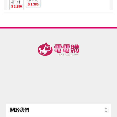
易EX】
優補達
1,380
升級版
2,280
人【元
全新配
氣烏骨
方-專利
滴雞精
GABA舒
Plus】
眠酵素
常溫
30包/組
52ML*10
(一盒) /
包-美
唐從聖
好眠代
言
關於我們