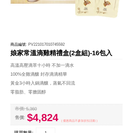
商品編號:
PV221017010745592
娘家常溫滴雞精禮盒(2盒組)-16包入
高溫高壓滴萃十小時 不加一滴水
100%全雞滴釀 封存滴滴精華
黃金3小時入鍋滴釀，蒸氣不回流
零脂肪、零膽固醇
市價:
5,360
$4,824
售價:
( 優惠商品不參加折扣活動 )
購買數量: