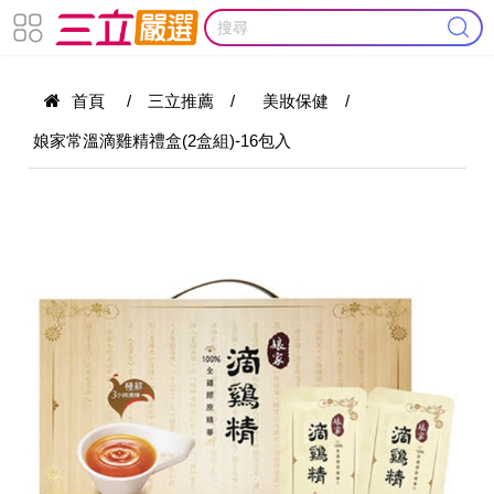
首頁
/
三立推薦
/
美妝保健
/
娘家常溫滴雞精禮盒(2盒組)-16包入