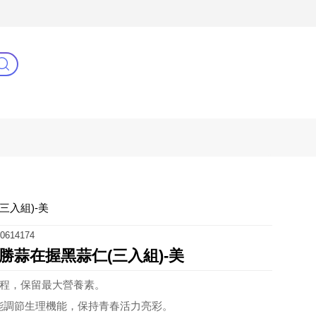
3C(新)
健康零距離
阿姐萬歲
三入組)-美
0614174
勝蒜在握黑蒜仁(三入組)-美
溫製程，保留最大營養素。
能調節生理機能，保持青春活力亮彩。