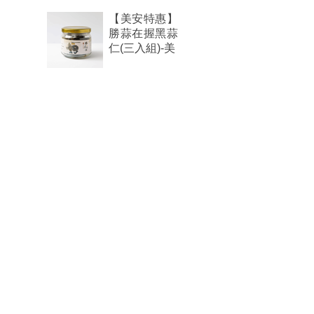
【美安特惠】
勝蒜在握黑蒜
仁(三入組)-美