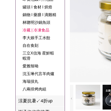
名
焙
OUR FAMILY
罐頭 l 食材 l 烘焙
PP波瑟楓妮品
NEONER
宗教開運
3C
鍋物 l 藥膳 l 滴
百味人生戲劇
一家人
鍋物 l 藥膳 l 滴雞精
牌館
雞精
ELVIS愛菲斯
1MORE耳機
型男大主廚聯
甘味人生
林聰明沙鍋魚頭
L’eBeauty包包
寢具
林聰明沙鍋魚
名
冷藏 | 冷凍食品
狀元堂牛樟芝
頭
Astonish英國潔
李大娘手工水餃
節目聯名商品
十時塑
冷藏 | 冷凍食品
推薦
自在食刻
雨揚老師開運
三立X信海 星鮮蝦
李大娘手工水
金健康石墨烯
蝦滑
餃
愛雅辣呦
台塑生醫
自在食刻
沈玉琳代言羊肉爐
三立X信海 星
海瑞摃丸
鮮蝦蝦滑
八兩排烤肉組
愛雅辣呦
涼夏抗暑↙4折up
沈玉琳代言羊