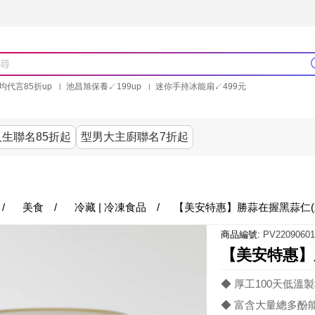
均代言85折up
池昌旭保養↙199up
迷你手持冰能扇↙499元
林美秀石墨烯粒線褲25折up
氣動塑崩褲6折up
PP聯合品牌買就送
生聯名85折起
型男大主廚聯名7折起
美食
居家
服飾
美妝保健
內衣
生活家電/
/
美食
/
冷藏 | 冷凍食品
/
【美安特惠】勝蒜在握黑蒜仁(
商品編號:
PV22090601
【美安特惠】
◆ 厚工100天低
◆ 富含大量總多酚