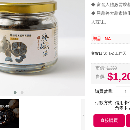
◆ 富含人體必需胺
◆ 黑蒜將大蒜素轉
人蒜味。
贈品 :
NA
交貨日期:
1-2 工作天
市價:
1,350
$1,2
售價:
購買數量:
付款方式:
信用卡付款
角零卡 /