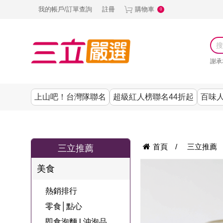
我的帳戶/訂單查詢
註冊
購物車
0
謝承
上山吧！台灣隊聯名
超級紅人榜聯名44折起
百味人
涼夏抗暑↙4折up
謝承均代言推薦
節目聯名系列
古溜x五秀園
養生|保健
熱銷排行
熱銷排行
熱銷排行
熱銷排行
熱銷排行
熱銷排行
百味人生
韓國
首頁
/
三立推薦
三立推薦
SKINASSET
無鋼圈│無痕
請世界吃桌
美妝｜保養
零食│點心
餐廚用品
廚房專區
上衣
美食
甘味人生鍵力
即食泡麵 l 沖泡
上山下海過一
DF美肌醫生
塑身衣│褲
生活百貨
生活專區
下著
肽↙85折
熱銷排行
夜聯名
品
池昌旭代言
清潔用品
機能服飾
美容專區
女內褲
零食│點心
罐頭 l 食材 l 烘
超級紅人榜聯
Bello. U
即食泡麵 l 沖泡品
寢具│床墊
涼夏家電
男內褲
配件