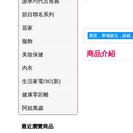
謝承均代言推薦
肉爐
節目聯名系列
海瑞摃丸
八兩排烤肉組
居家
美安，草地狀元，詠統
服飾
商品介紹
美妝保健
內衣
生活家電/3C(新)
健康零距離
阿姐萬歲
最近瀏覽商品