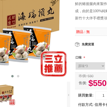
鮮的豬後腿肉來製
成，由於是100%
新竹十大伴手禮獎
無
贈品 :
免費貨運
*
口味
市價:
590
$550
售價:
購買數量:
付款方式:
信用卡付款