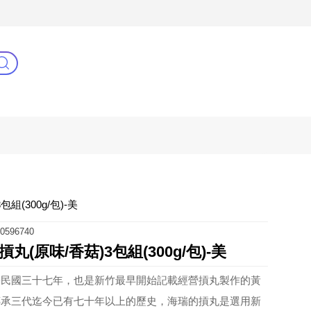
3C(新)
健康零距離
阿姐萬歲
組(300g/包)-美
0596740
(原味/香菇)3包組(300g/包)-美
於民國三十七年，也是新竹最早開始記載經營摃丸製作的黃
傳承三代迄今已有七十年以上的歷史，海瑞的摃丸是選用新