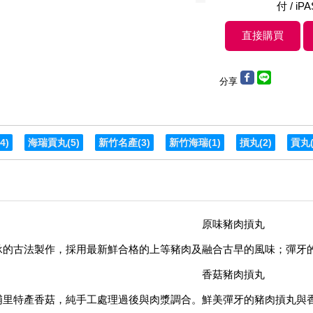
付 / iP
分享
(4)
海瑞貢丸
(5)
新竹名產
(3)
新竹海瑞
(1)
摃丸
(2)
貢丸
原味豬肉摃丸
承的古法製作，採用最新鮮合格的上等豬肉及融合古早的風味；彈牙
香菇豬肉摃丸
埔里特產香菇，純手工處理過後與肉漿調合。鮮美彈牙的豬肉摃丸與