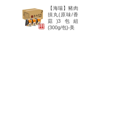
【海瑞】豬肉
摃丸(原味/香
菇)3包組
(300g/包)-美