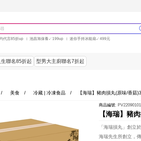
均代言85折up
池昌旭保養↙199up
迷你手持冰能扇↙499元
林美秀石墨烯粒線褲25折up
氣動塑崩褲6折up
PP聯合品牌買就送
生聯名85折起
型男大主廚聯名7折起
美食
居家
服飾
美妝保健
內衣
生活家電/
/
美食
/
冷藏 | 冷凍食品
/
【海瑞】豬肉摃丸(原味/香菇)3包
商品編號:
PV22090101
【海瑞】豬肉摃丸
「海瑞摃丸」創立
海瑞先生所創立，