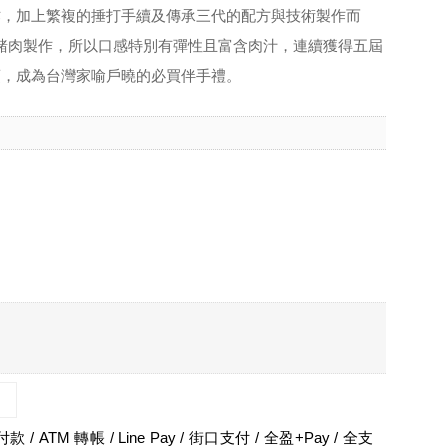
作，加上繁複的捶打手續及傳承三代的配方與技術製作而
純豬肉製作，所以口感特別有彈性且富含肉汁，連續獲得五屆
項，成為台灣家喻戶曉的必買伴手禮。
 / ATM 轉帳 / Line Pay / 街口支付 / 全盈+Pay / 全支