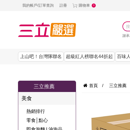
我的帳戶/訂單查詢
註冊
購物車
0
謝承
上山吧！台灣隊聯名
超級紅人榜聯名44折起
百味人
涼夏抗暑↙4折up
謝承均代言推薦
節目聯名系列
古溜x五秀園
養生|保健
熱銷排行
熱銷排行
熱銷排行
熱銷排行
熱銷排行
熱銷排行
百味人生
韓國
首頁
/
三立推薦
三立推薦
SKINASSET
無鋼圈│無痕
請世界吃桌
美妝｜保養
零食│點心
餐廚用品
廚房專區
上衣
美食
甘味人生鍵力
即食泡麵 l 沖泡
上山下海過一
DF美肌醫生
塑身衣│褲
生活百貨
生活專區
下著
肽↙85折
熱銷排行
夜聯名
品
池昌旭代言
清潔用品
機能服飾
美容專區
女內褲
零食│點心
罐頭 l 食材 l 烘
超級紅人榜聯
Bello. U
即食泡麵 l 沖泡品
寢具│床墊
涼夏家電
男內褲
配件