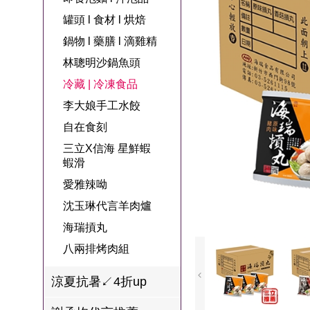
名
焙
OUR FAMILY
罐頭 l 食材 l 烘焙
PP波瑟楓妮品
NEONER
宗教開運
3C
鍋物 l 藥膳 l 滴
百味人生戲劇
一家人
鍋物 l 藥膳 l 滴雞精
牌館
雞精
ELVIS愛菲斯
1MORE耳機
型男大主廚聯
甘味人生
林聰明沙鍋魚頭
L’eBeauty包包
寢具
林聰明沙鍋魚
名
冷藏 | 冷凍食品
狀元堂牛樟芝
頭
Astonish英國潔
李大娘手工水餃
節目聯名商品
十時塑
冷藏 | 冷凍食品
推薦
自在食刻
雨揚老師開運
三立X信海 星鮮蝦
李大娘手工水
金健康石墨烯
蝦滑
餃
愛雅辣呦
台塑生醫
自在食刻
沈玉琳代言羊肉爐
三立X信海 星
海瑞摃丸
鮮蝦蝦滑
八兩排烤肉組
愛雅辣呦
涼夏抗暑↙4折up
沈玉琳代言羊