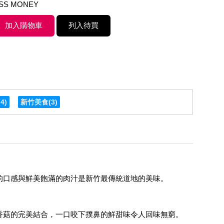
ASS MONEY
(4)
新竹美食
(3)
的口感與鮮美飽滿的肉汁是新竹最傳統道地的美味。
香菇的完美結合，一口咬下撲鼻的鮮甜味令人回味無窮。