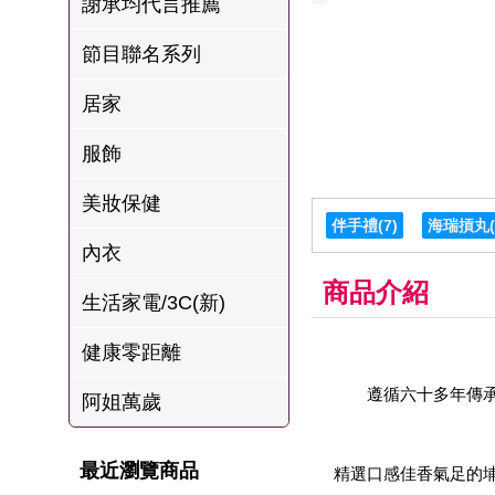
謝承均代言推薦
肉爐
節目聯名系列
海瑞摃丸
八兩排烤肉組
居家
服飾
美妝保健
伴手禮
(7)
海瑞摃丸
內衣
商品介紹
生活家電/3C(新)
健康零距離
遵循六十多年傳
阿姐萬歲
最近瀏覽商品
精選口感佳香氣足的