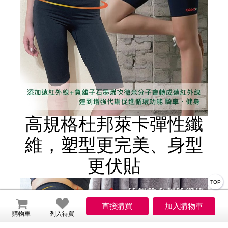
高規格杜邦萊卡彈性纖
維，塑型更完美、身型
更伏貼
TOP
購物車
列入待買