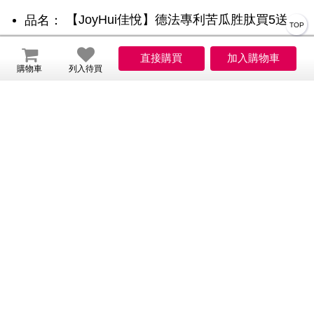
【JoyHui佳悅】德法專利苦瓜胜肽買5送
品名：
TOP
1(共180粒、吡啶甲酸鉻+甘胺酸鋅+白藜蘆醇
購物車
列入待買
+山竹果萃取+大麥萃取 全素配方)
依商品外包裝標示為主
內容物名稱：
30粒/盒
淨重、容量或數量：
依商品外包裝標示為主
食品添加物名稱：
製造廠商或國內負責廠商名稱、電話號碼及地
【國內負責廠商名稱】兆億憓生物科技有
址：
限公司【國內負責廠商電話】04-24960727【國
內負責廠商地址】台中市大里區瑞城一街123號
台灣
原產地（國）：
三年（未開封）
保存期限：