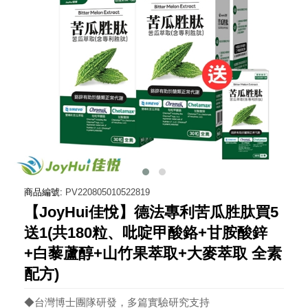
商品編號:
PV220805010522819
【JoyHui佳悅】德法專利苦瓜胜肽買5
送1(共180粒、吡啶甲酸鉻+甘胺酸鋅
+白藜蘆醇+山竹果萃取+大麥萃取 全素
配方)
◆台灣博士團隊研發，多篇實驗研究支持