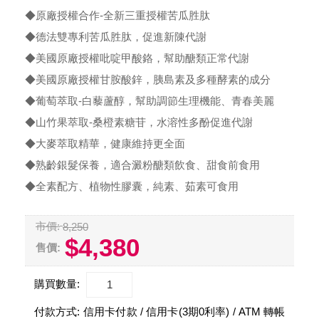
◆原廠授權合作-全新三重授權苦瓜胜肽
◆德法雙專利苦瓜胜肽，促進新陳代謝
◆美國原廠授權吡啶甲酸鉻，幫助醣類正常代謝
◆美國原廠授權甘胺酸鋅，胰島素及多種酵素的成分
◆葡萄萃取-白藜蘆醇，幫助調節生理機能、青春美麗
◆山竹果萃取-桑橙素糖苷，水溶性多酚促進代謝
◆大麥萃取精華，健康維持更全面
◆熟齡銀髮保養，適合澱粉醣類飲食、甜食前食用
◆全素配方、植物性膠囊，純素、茹素可食用
市價:
8,250
$4,380
售價:
購買數量:
付款方式:
信用卡付款 / 信用卡(3期0利率) / ATM 轉帳