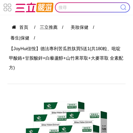
首頁
/
三立推薦
/
美妝保健
/
養生|保健
/
【JoyHui佳悅】德法專利苦瓜胜肽買5送1(共180粒、吡啶
甲酸鉻+甘胺酸鋅+白藜蘆醇+山竹果萃取+大麥萃取 全素配
方)