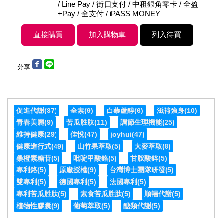
/ Line Pay / 街口支付 / 中租銀角零卡 / 全盈
+Pay / 全支付 / iPASS MONEY
分享
促進代謝
(37)
全素
(9)
白藜蘆醇
(6)
滋補強身
(10)
青春美麗
(9)
苦瓜胜肽
(11)
調節生理機能
(25)
維持健康
(29)
佳悅
(47)
joyhui
(47)
健康進行式
(49)
山竹果萃取
(5)
大麥萃取
(8)
桑橙素糖苷
(5)
吡啶甲酸鉻
(5)
甘胺酸鋅
(5)
專利鉻
(5)
原廠授權
(9)
台灣博士團隊研發
(5)
雙專利
(5)
德國專利
(5)
法國專利
(5)
專利苦瓜胜肽
(5)
素食苦瓜胜肽
(5)
順暢代謝
(5)
植物性膠囊
(9)
葡萄萃取
(5)
醣類代謝
(5)