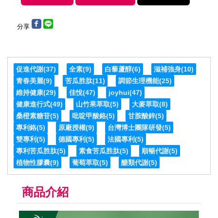
分享
促進代謝
(37)
全素
(9)
白藜蘆醇
(6)
滋補強身
(10)
青春美麗
(9)
苦瓜胜肽
(11)
調節生理機能
(25)
維持健康
(29)
佳悅
(47)
joyhui
(47)
健康進行式
(49)
山竹果萃取
(5)
大麥萃取
(8)
桑橙素糖苷
(5)
吡啶甲酸鉻
(5)
甘胺酸鋅
(5)
專利鉻
(5)
原廠授權
(9)
台灣博士團隊研發
(5)
雙專利
(5)
德國專利
(5)
法國專利
(5)
專利苦瓜胜肽
(5)
素食苦瓜胜肽
(5)
順暢代謝
(5)
植物性膠囊
(9)
葡萄萃取
(5)
醣類代謝
(5)
商品介紹