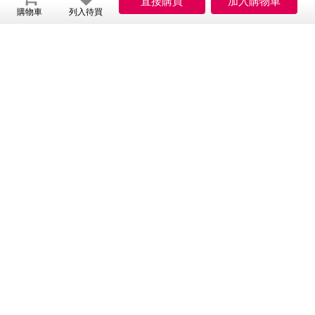
購物車
列入待買
竹果萃取+大麥萃取 全素配方)
依商品外包裝標示為主
內容物名稱：
30粒/盒
淨重、容量或數量：
依商品外包裝標示為主
食品添加物名稱：
製造廠商或國內負責廠商名稱、電話號碼及地
【國內負責廠商名稱】兆億憓生物科技有
址：
限公司【國內負責廠商電話】04-24960727【國
內負責廠商地址】台中市大里區瑞城一街123號
台灣
原產地（國）：
三年（未開封）
保存期限：
依商品外包裝標示為主
營養標示：
-
含基因改造食品原料：