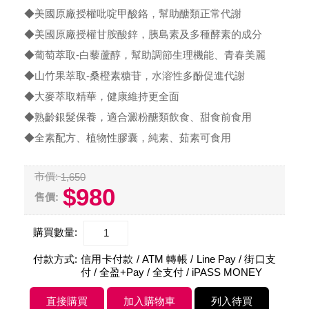
◆美國原廠授權吡啶甲酸鉻，幫助醣類正常代謝
◆美國原廠授權甘胺酸鋅，胰島素及多種酵素的成分
◆葡萄萃取-白藜蘆醇，幫助調節生理機能、青春美麗
◆山竹果萃取-桑橙素糖苷，水溶性多酚促進代謝
◆大麥萃取精華，健康維持更全面
◆熟齡銀髮保養，適合澱粉醣類飲食、甜食前食用
◆全素配方、植物性膠囊，純素、茹素可食用
市價:
1,650
$980
售價:
購買數量:
付款方式:
信用卡付款 / ATM 轉帳 / Line Pay / 街口支
付 / 全盈+Pay / 全支付 / iPASS MONEY