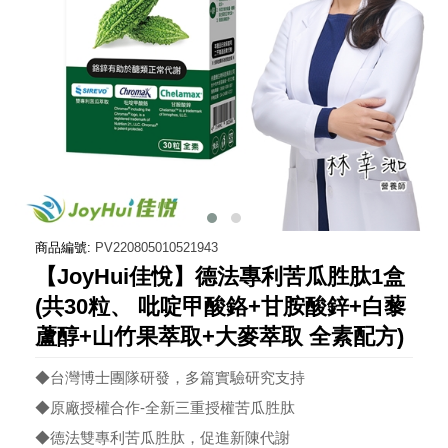
商品編號:
PV220805010521943
【JoyHui佳悅】德法專利苦瓜胜肽1盒
(共30粒、 吡啶甲酸鉻+甘胺酸鋅+白藜
蘆醇+山竹果萃取+大麥萃取 全素配方)
◆台灣博士團隊研發，多篇實驗研究支持
◆原廠授權合作-全新三重授權苦瓜胜肽
◆德法雙專利苦瓜胜肽，促進新陳代謝