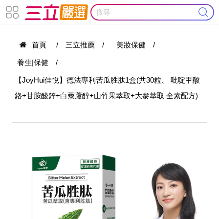
首頁
/
三立推薦
/
美妝保健
/
養生|保健
/
【JoyHui佳悅】德法專利苦瓜胜肽1盒(共30粒、 吡啶甲酸
鉻+甘胺酸鋅+白藜蘆醇+山竹果萃取+大麥萃取 全素配方)