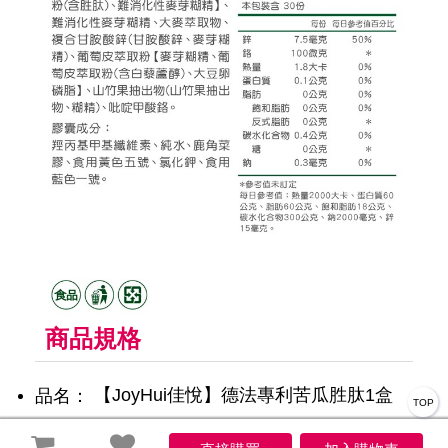
商品規格
【JoyHui佳悅】德法專利苦瓜胜肽1盒
品名：
TOP
(共30粒、 吡啶甲酸鉻+甘胺酸鋅+白藜蘆醇+山