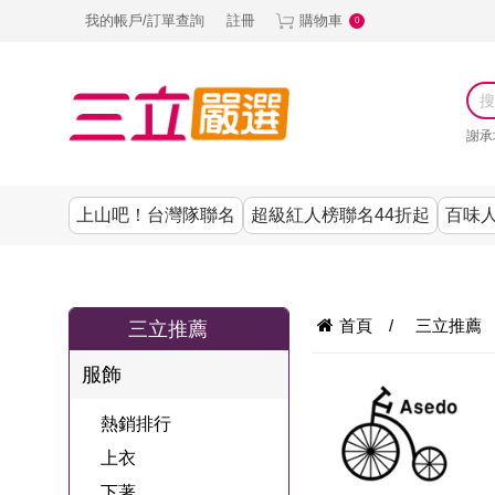
我的帳戶/訂單查詢
註冊
購物車
0
謝承
上山吧！台灣隊聯名
超級紅人榜聯名44折起
百味人
涼夏抗暑↙4折up
謝承均代言推薦
節目聯名系列
古溜x五秀園
養生|保健
熱銷排行
熱銷排行
熱銷排行
熱銷排行
熱銷排行
熱銷排行
百味人生
韓國
首頁
/
三立推薦
三立推薦
SKINASSET
無鋼圈│無痕
請世界吃桌
美妝｜保養
零食│點心
餐廚用品
廚房專區
上衣
服飾
甘味人生鍵力
即食泡麵 l 沖泡
上山下海過一
DF美肌醫生
塑身衣│褲
生活百貨
生活專區
下著
肽↙85折
熱銷排行
夜聯名
品
池昌旭代言
清潔用品
機能服飾
美容專區
女內褲
上衣
罐頭 l 食材 l 烘
超級紅人榜聯
Bello. U
下著
寢具│床墊
涼夏家電
男內褲
配件