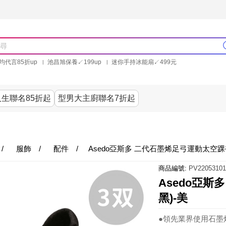
均代言85折up
池昌旭保養↙199up
迷你手持冰能扇↙499元
林美秀石墨烯粒線褲25折up
氣動塑崩褲6折up
PP聯合品牌買就送
生聯名85折起
型男大主廚聯名7折起
美食
居家
服飾
美妝保健
內衣
生活家電/
/
服飾
/
配件
/
Asedo亞斯多 二代石墨烯足弓運動太空踝襪
商品編號:
PV22053101
Asedo亞斯
黑)-美
●領先業界使用石墨