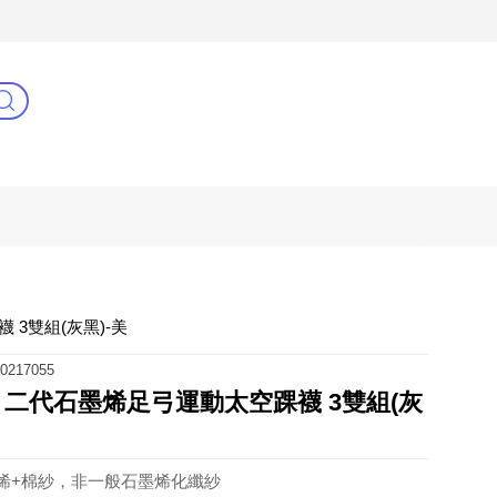
3C(新)
健康零距離
阿姐萬歲
 3雙組(灰黑)-美
0217055
多 二代石墨烯足弓運動太空踝襪 3雙組(灰
烯+棉紗，非一般石墨烯化纖紗