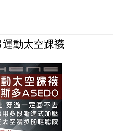
足弓運動太空踝襪