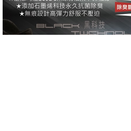
生用品除商品本身有瑕疵外，未拆封商品仍享有七天猶豫期之退
%