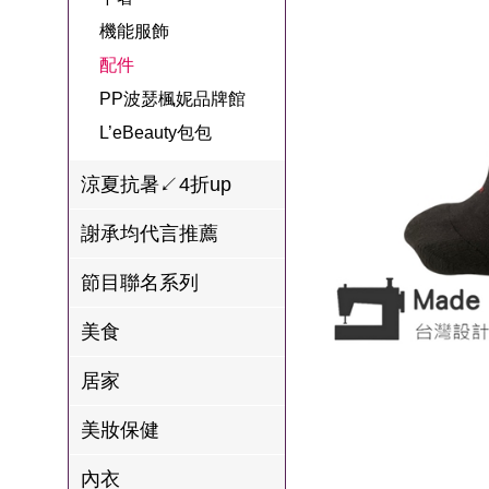
名
焙
OUR FAMILY
機能服飾
PP波瑟楓妮品
NEONER
宗教開運
3C
鍋物 l 藥膳 l 滴
百味人生戲劇
一家人
配件
牌館
雞精
ELVIS愛菲斯
1MORE耳機
型男大主廚聯
甘味人生
PP波瑟楓妮品牌館
L’eBeauty包包
寢具
林聰明沙鍋魚
名
L’eBeauty包包
狀元堂牛樟芝
頭
Astonish英國潔
節目聯名商品
涼夏抗暑↙4折up
十時塑
冷藏 | 冷凍食品
推薦
雨揚老師開運
謝承均代言推薦
李大娘手工水
金健康石墨烯
餃
節目聯名系列
台塑生醫
自在食刻
美食
三立X信海 星
居家
鮮蝦蝦滑
愛雅辣呦
美妝保健
沈玉琳代言羊
內衣