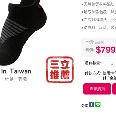
●天然棉質材料混紡
●足弓加強包覆，減
●左右對稱織法，完
●從原料、設計、製
市價:
1,170
$799
售價:
購買數量:
付款方式:
信用卡付款
付 / 全
分享