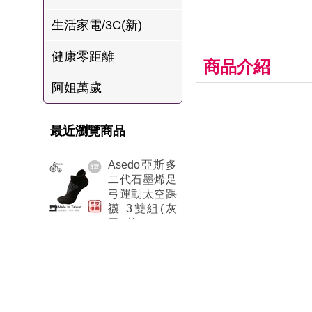
肉爐
生活家電/3C(新)
海瑞摃丸
健康零距離
八兩排烤肉組
商品介紹
阿姐萬歲
最近瀏覽商品
Asedo亞斯多
二代石墨烯足
弓運動太空踝
襪 3雙組(灰
黑)-美