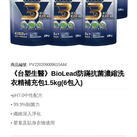
商品編號:
PV220209009615444
《台塑生醫》BioLead防蹣抗菌濃縮洗
衣精補充包1.5kg(6包入)
•pH7.0中性配方
• 99.9%制菌力
• 纖維深入淨化
• 嬰童及貼身衣物適用