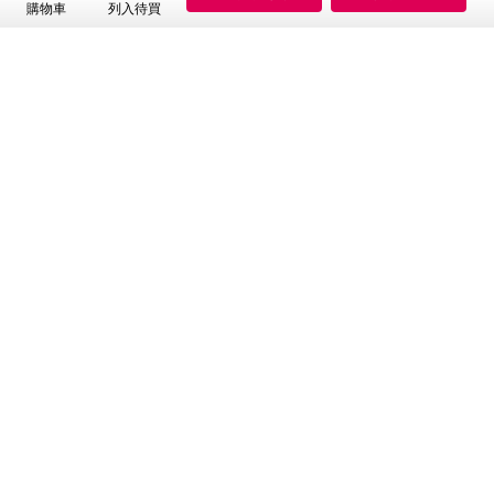
購物車
列入待買
商品規格
品名：《台塑生醫》BioLead防蹣抗菌濃縮洗衣
精補充包1.5kg(6包入)
成份：直鏈烷基苯磺酸、氫氧化鈉、月桂醇聚氧
化乙烯醚鈉鹽、聚氧乙烯月桂醇醚、聚丙烯酸
鈉、甲基纖維素、芒硝、氯己定葡糖酸鹽、複方
精油(茶樹、尤加利、薄荷精油)、防腐劑、香
精、純水、葡萄柚籽抗菌劑
淨含量：1.5kg
適用範圍：適用於棉、麻、化纖及混紡等質料之