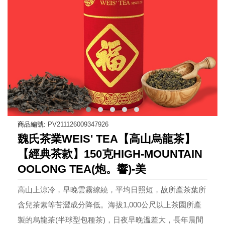
商品編號:
PV211126009347926
魏氏茶業WEIS' TEA【高山烏龍茶】
【經典茶款】150克HIGH-MOUNTAIN
OOLONG TEA(炮。響)-美
高山上涼冷，早晚雲霧繚繞，平均日照短，故所產茶葉所
含兒茶素等苦澀成分降低。海拔1,000公尺以上茶園所產
製的烏龍茶(半球型包種茶)，日夜早晚溫差大，長年晨間