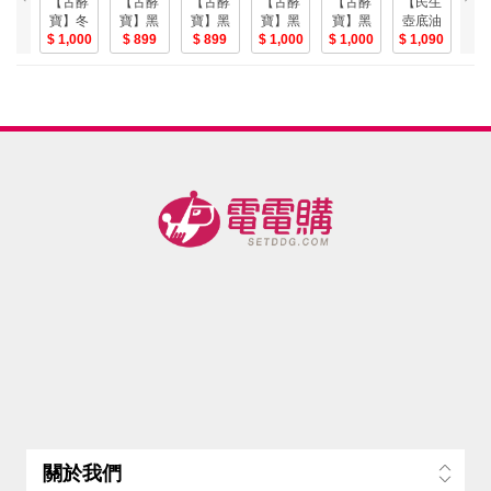
【古酵
【古酵
【古酵
【古酵
【古酵
【民生
【
寶】冬
寶】黑
寶】黑
寶】黑
寶】黑
壺底油
壺
瓜茶+陳
1,000
糖冬瓜
899
糖冬瓜
899
糖系列 -
1,000
糖桂圓
1,000
精】在
1,090
精
1
皮檸檸
茶(3盒)-
茶3盒-美
冬瓜茶
紅棗茶(3
地黑豆
顏
茶+桂圓
電
+陳皮檸
盒)-電
瓣醬+在
醬
紅棗茶
檸茶+桂
地黑豆
+
(共3盒)-
圓紅棗
豉-電
豆
美
茶(共3
入
盒)-電
關於我們