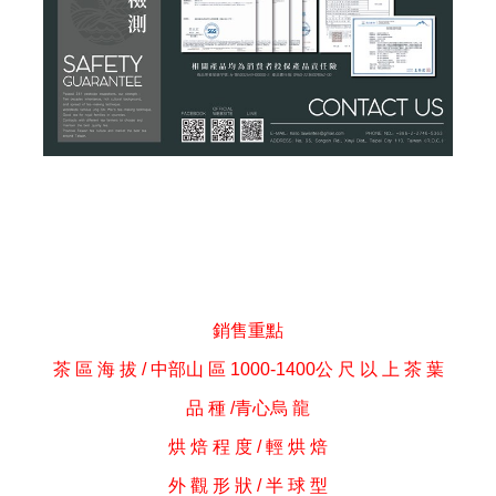
銷售重點
茶 區 海 拔 / 中部山 區 1000-1400公 尺 以 上 茶 葉
品 種 /青心烏 龍
烘 焙 程 度 / 輕 烘 焙
外 觀 形 狀 / 半 球 型