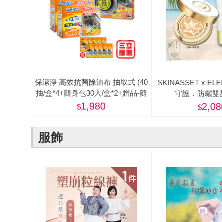
保潔淨 高效抗菌除油布 抽取式 (40
SKINASSET x EL
抽/盒*4+隨身包30入/盒*2+贈品-隨
守護．防曬雙
身包*10入)-美
1,980
2,08
服飾