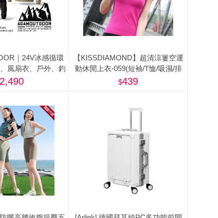
DOOR｜24V冰感循環
【KISSDIAMOND】超清涼簍空運
服、風扇衣、戶外、釣
動休閒上衣-059(短袖/T恤/吸濕/排
魚背心)
汗/修身/顯瘦/4色S-L)
2,490
439
ty】防曬高腰收腹提臀五
[Arlink] 德國拜耳純PC多功能前開