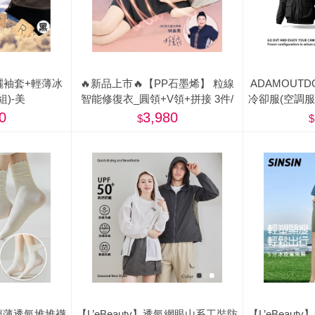
曬袖套+輕薄冰
🔥新品上市🔥【PP石墨烯】 粒線
ADAMOUT
組)-美
智能修復衣_圓領+V領+拼接 3件/
冷卻服(空調
組-美
0
3,980
冰涼輕薄透氣堆堆襪
【L’eBeauty】透氣網眼山系工裝防
【L’eBeau