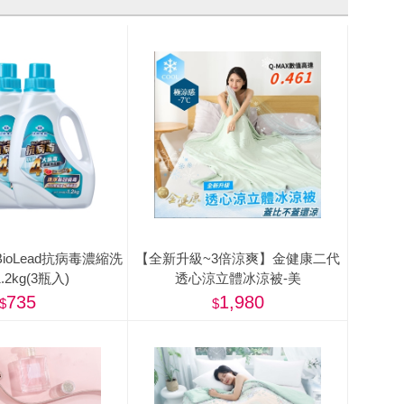
ioLead抗病毒濃縮洗
【全新升級~3倍涼爽】金健康二代
.2kg(3瓶入)
透心涼立體冰涼被-美
735
1,980