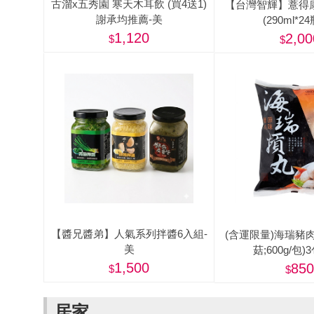
古溜x五秀園 寒天木耳飲 (買4送1)
【台灣智輝】薏得
謝承均推薦-美
(290ml*24
1,120
2,00
【醬兄醬弟】人氣系列拌醬6入組-
(含運限量)海瑞豬肉
美
菇;600g/包)
1,500
850
居家