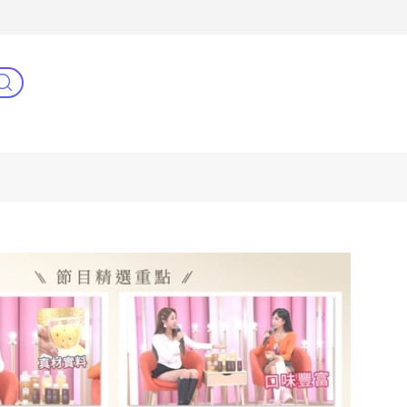
3C(新)
健康零距離
阿姐萬歲