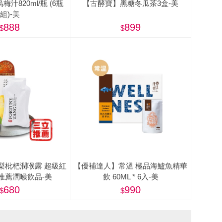
汁820ml/瓶 (6瓶
【古酵寶】黑糖冬瓜茶3盒-美
組)-美
888
899
梨枇杷潤喉露 超級紅
【優補達人】常溫 極品海鱸魚精華
推薦潤喉飲品-美
飲 60ML * 6入-美
680
990