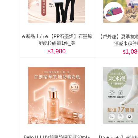
🔥新品上市🔥【PP石墨烯】石墨烯
【戶外趣】夏季抗
塑崩粒線褲1件_美
涼感巾(9件
3,980
1,08
Bello.U｜UV雙層防曬安瓶30ml -
【L’eBeauty】