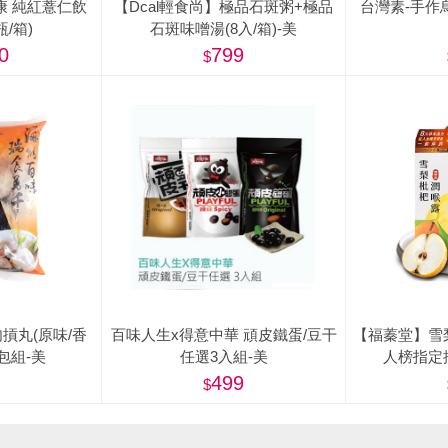
康 純紅薏仁飲
【Dcal輕食尚】極品石斑粥+極品
台灣素-手作烏梅
瓶/箱)
石斑味噌湯(8入/箱)-美
0
799
摃丸(原味/香
百味人生x得意中華 頑皮鐵蛋/豆干
【福蓁堂】雪
3包組-美
任選3入組-美
人榜指定
499