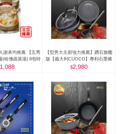
言人謝承均推薦 【五秀
【型男大主廚強力推薦】鑽石旗艦
(哈佛蔬菜湯) 8包特
版【義大利CUOCO】專利石墨烯
500g/包)-美
S3-IH大寶鍋34cm(附蓋)
1,088
2,980