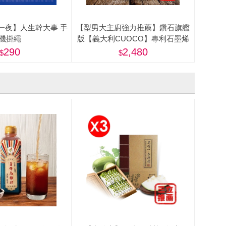
一夜】人生幹大事 手
【型男大主廚強力推薦】鑽石旗艦
機掛繩
版【義大利CUOCO】專利石墨烯
S3-IH深煎炒鍋28cm(附蓋)
290
2,480