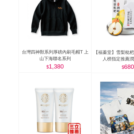
肉爐
海瑞摃丸
八兩排烤肉組
台灣四神獸系列厚磅內刷毛帽T 上
【福蓁堂】雪梨枇杷
山下海聯名系列
人榜指定推薦潤
1,380
680