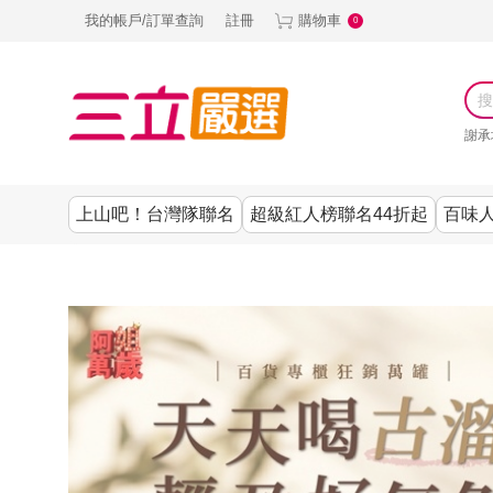
我的帳戶/訂單查詢
註冊
購物車
0
謝承
上山吧！台灣隊聯名
超級紅人榜聯名44折起
百味人
涼夏抗暑↙4折up
謝承均代言推薦
節目聯名系列
古溜x五秀園
養生|保健
熱銷排行
熱銷排行
熱銷排行
熱銷排行
熱銷排行
熱銷排行
百味人生
韓國
SKINASSET
無鋼圈│無痕
請世界吃桌
美妝｜保養
零食│點心
餐廚用品
廚房專區
上衣
甘味人生鍵力
即食泡麵 l 沖泡
上山下海過一
DF美肌醫生
塑身衣│褲
生活百貨
生活專區
下著
肽↙85折
夜聯名
品
池昌旭代言
清潔用品
機能服飾
美容專區
女內褲
罐頭 l 食材 l 烘
超級紅人榜聯
Bello. U
寢具│床墊
涼夏家電
男內褲
配件