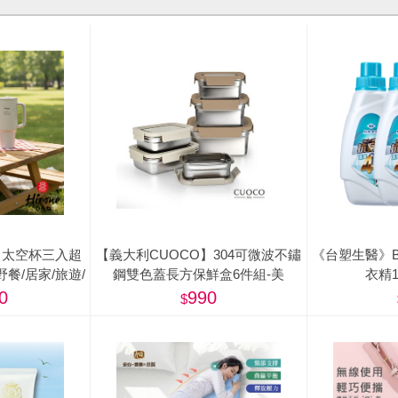
04 太空杯三入超
【義大利CUOCO】304可微波不鏽
《台塑生醫》B
/野餐/居家/旅遊/
鋼雙色蓋長方保鮮盒6件組-美
衣精1
營)
0
990