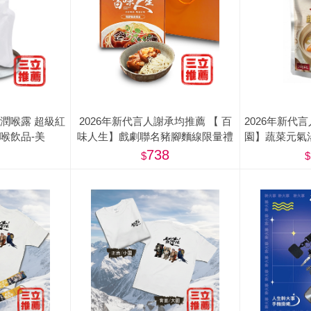
潤喉露 超級紅
2026年新代言人謝承均推薦 【 百
2026年新代
喉飲品-美
味人生】戲劇聯名豬腳麵線限量禮
園】蔬菜元氣湯
盒(滷豬腳500g+麵線200g) - 屠宰衛
惠組(
738
生檢查合格章/ 食品追溯追蹤系統制
度（一Q） <阿姐萬歲節目推薦>