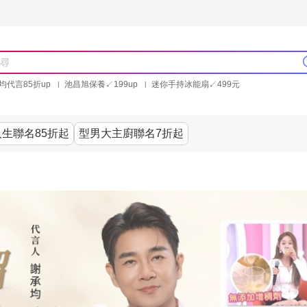
均代言85折up
池昌旭保養↙199up
迷你手持冰能扇↙499元
林美秀石墨烯粒線褲25折up
氣動塑崩褲6折up
PP聯合品牌買就送
生聯名85折起
型男大主廚聯名7折起
美食
居家
服飾
美妝保健
內衣
生活家電/