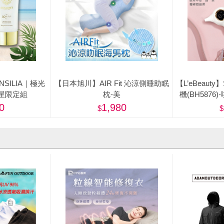
ENSILIA｜極光
【日本旭川】AIR Fit 沁涼側睡助眠
【L’eBeaut
星限定組
枕-美
機(BH587
0
1,980