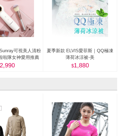
y】Sunray可視美人清粉
夏季新款 ELVIS愛菲斯｜QQ極凍
6)-啦啦隊女神愛用推薦
薄荷冰涼被-美
2,990
1,880