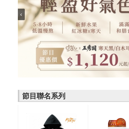
名
焙
OUR FAMILY
PP波瑟楓妮品
NEONER
宗教開運
3C
‹
鍋物 l 藥膳 l 滴
百味人生戲劇
一家人
牌館
雞精
ELVIS愛菲斯
1MORE耳機
型男大主廚聯
甘味人生
L’eBeauty包包
寢具
林聰明沙鍋魚
名
狀元堂牛樟芝
頭
Astonish英國潔
節目聯名商品
十時塑
冷藏 | 冷凍食品
推薦
雨揚老師開運
李大娘手工水
金健康石墨烯
餃
台塑生醫
自在食刻
三立X信海 星
節目聯名系列
鮮蝦蝦滑
愛雅辣呦
沈玉琳代言羊