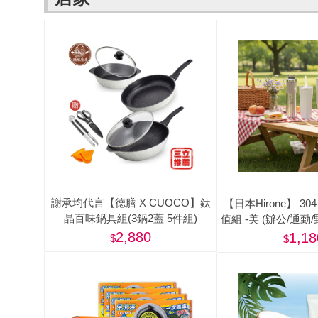
謝承均代言【德膳 X CUOCO】鈦
【日本Hirone】 3
晶百味鍋具組(3鍋2蓋 5件組)
值組 -美 (辦公/通勤
登山/露
2,880
1,18