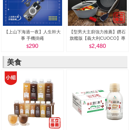
【上山下海過一夜】人生幹大
【型男大主廚強力推薦】鑽石
事 手機掛繩
旗艦版【義大利CUOCO】專
利石墨烯S3-IH深煎炒鍋
290
2,480
28cm(附蓋)
美食