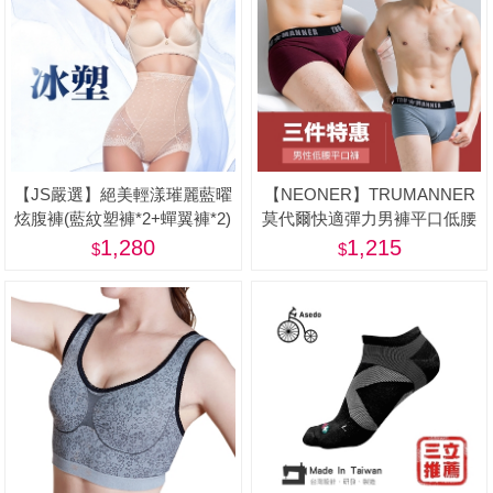
【JS嚴選】絕美輕漾璀麗藍曜
【NEONER】TRUMANNER
炫腹褲(藍紋塑褲*2+蟬翼褲*2)
莫代爾快適彈力男褲平口低腰
款三件優惠組-美
1,280
1,215