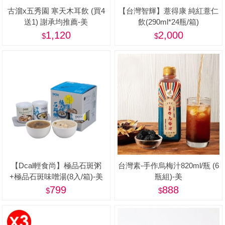
古溜x五秀園 寒天木耳飲 (買4
【台灣智輝】薏得康 純紅薏仁
送1) 謝承均推薦-美
飲(290ml*24瓶/箱)
1,120
2,000
【Dcal輕食尚】極品石斑粥
台灣素-手作烏梅汁820ml/瓶 (6
+極品石斑味噌湯(8入/箱)-美
瓶組)-美
799
888