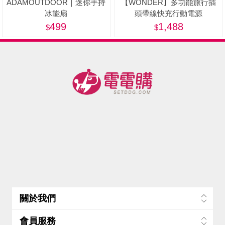
ADAMOUTDOOR｜迷你手持
【WONDER】多功能旅行插
冰能扇
頭帶線快充行動電源
20000mAh Wh標示 WA-
499
1,488
P15BA-美
關於我們
會員服務