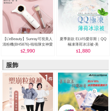
【L’eBeauty】Sunray可視美人
夏季新款 ELVIS愛菲斯｜QQ
清粉機(BH5876)-啦啦隊女神愛
極凍薄荷冰涼被-美
用推薦
2,990
1,880
服飾