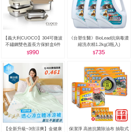
【義大利CUOCO】304可微波
《台塑生醫》BioLead抗病毒濃
不鏽鋼雙色蓋長方保鮮盒6件
縮洗衣精1.2kg(3瓶入)
組-美
990
735
【全新升級~3倍涼爽】金健康
保潔淨 高效抗菌除油布 抽取式