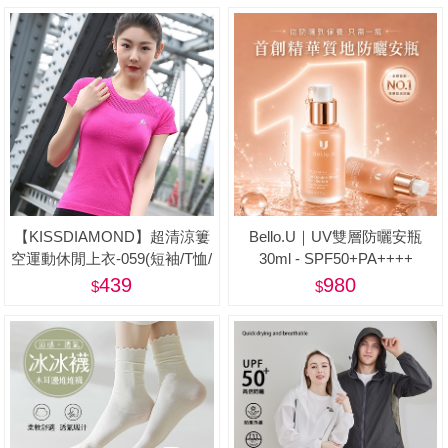
【KISSDIAMOND】超清涼簍
Bello.U｜UV雙層防曬安瓶
空運動休閒上衣-059(短袖/T恤/
30ml - SPF50+PA++++
吸濕/排汗/修身/顯瘦/4色S-L)
439
980