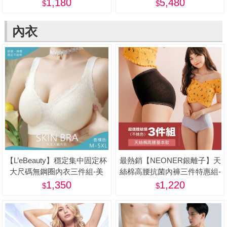
[28吋] -蝦
1,180
5,480
內衣
【L’eBeauty】穩定集中固定杯
最熱銷【NEONER銀離子】天
大尺碼無鋼圈內衣三件組-美
絲棉高腰抗菌內褲三件特惠組-
美
1,350
1,220