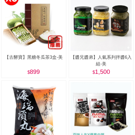
【古酵寶】黑糖冬瓜茶3盒-美
【醬兄醬弟】人氣系列拌醬6入
組-美
899
1,500