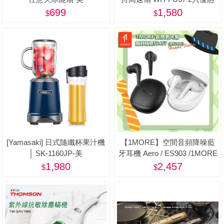
組-美
699
1,580
[Yamasaki] 日式隨纖杯果汁機
【1MORE】空間音頻降噪藍
│ SK-1160JP-美
牙耳機 Aero / ES903 /1MORE
Happy Father 特價$2457(原價
1,980
2,457
$2890)