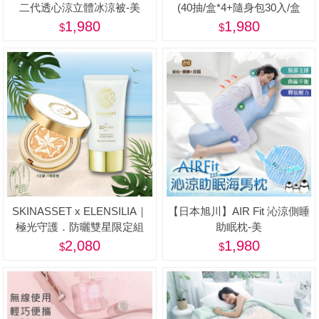
二代透心涼立體冰涼被-美
(40抽/盒*4+隨身包30入/盒
*2+贈品-隨身包*10入)-美
1,980
1,980
SKINASSET x ELENSILIA｜
【日本旭川】AIR Fit 沁涼側睡
極光守護．防曬雙星限定組
助眠枕-美
2,080
1,980