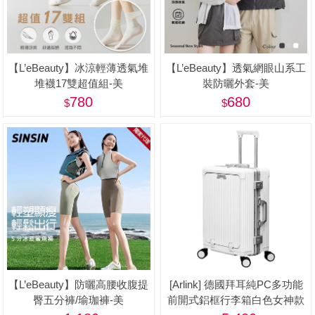
【L’eBeauty】冰涼輕薄透氣堆
【L’eBeauty】透氣網眼山系工
堆襪17雙超值組-美
裝防曬外套-美
780
680
【L’eBeauty】防曬高腰收腹提
[Arlink] 德國拜耳純PC多功能
臀五分褲/瑜珈褲-美
前開式鋁框行李箱白色女神款