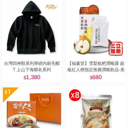
台灣四神獸系列厚磅內刷毛帽
【福蓁堂】雪梨枇杷潤喉露 超
T 上山下海聯名系列
級紅人榜指定推薦潤喉飲品-美
1,380
680