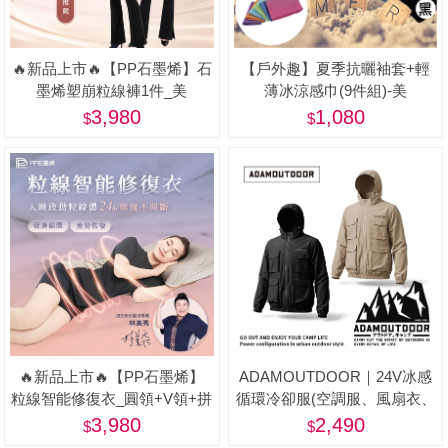
🔥新品上市🔥【PP石墨烯】石
【戶外趣】夏季抗曬袖套+輕
墨烯塑崩粒線褲1件_美
薄冰涼感巾(9件組)-美
3,980
1,080
🔥新品上市🔥【PP石墨烯】
ADAMOUTDOOR｜24V冰感
粒線智能修復衣_圓領+V領+拼
循環冷卻服(空調服、風扇衣、
接 3件/組-美
戶外、釣魚背心)
3,980
2,490