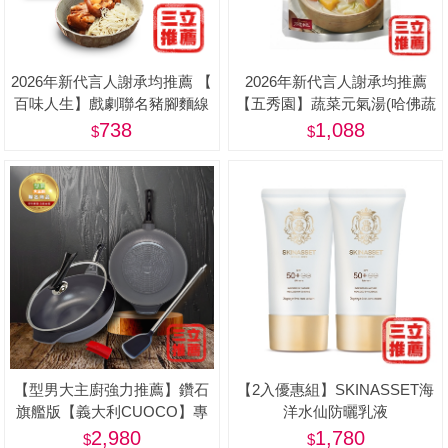
2026年新代言人謝承均推薦 【
2026年新代言人謝承均推薦
百味人生】戲劇聯名豬腳麵線
【五秀園】蔬菜元氣湯(哈佛蔬
限量禮盒(滷豬腳500g+麵線
菜湯) 8包特惠組(500g/包)-美
738
1,088
200g) - 屠宰衛生檢查合格章/
食品追溯追蹤系統制度（一
Q） <阿姐萬歲節目推薦>
【型男大主廚強力推薦】鑽石
【2入優惠組】SKINASSET海
旗艦版【義大利CUOCO】專
洋水仙防曬乳液
利石墨烯S3-IH大寶鍋34cm(附
(SPF50+,PA++++)-美
2,980
1,780