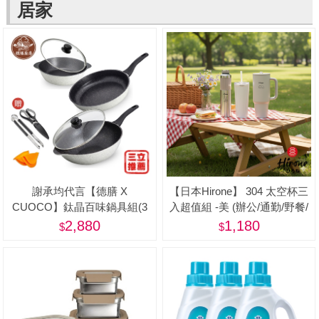
居家
謝承均代言【德膳 X
【日本Hirone】 304 太空杯三
CUOCO】鈦晶百味鍋具組(3
入超值組 -美 (辦公/通勤/野餐/
鍋2蓋 5件組)
居家/旅遊/登山/露營)
2,880
1,180