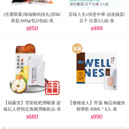
(含運限量)海瑞豬肉摃丸(原味/
百味人生x得意中華 頑皮鐵蛋/
香菇;600g/包)3包組-美
豆干 任選3入組-美
850
499
【福蓁堂】雪梨枇杷潤喉露 超
【優補達人】常溫 極品海鱸魚
級紅人榜指定推薦潤喉飲品-美
精華飲 60ML * 6入-美
680
990