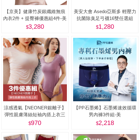
【京美】健康竹炭銀纖維無痕
美安大會 Asedo亞斯多 輕壓力
內衣2件 + 提臀褲優惠組4件-美
抗菌除臭足弓襪16雙任選組
(男女適用、One size)-美
3,280
1,280
涼感透氣【NEONER銀離子】
【PP石墨烯】石墨烯速效循環
彈性親膚薄絲短袖內搭上衣三
男內褲3件組-美
件特惠組-美
970
2,218