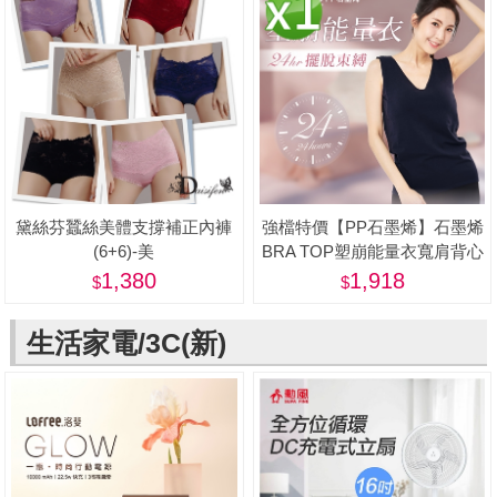
黛絲芬蠶絲美體支撐補正內褲
強檔特價【PP石墨烯】石墨烯
(6+6)-美
BRA TOP塑崩能量衣寬肩背心
款1件-美
1,380
1,918
生活家電/3C(新)