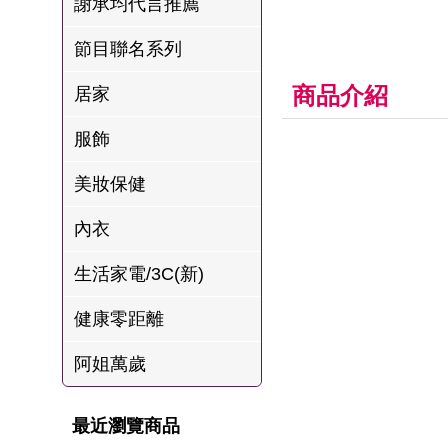
謝承均代言推薦
肉爐
節目聯名系列
海瑞摃丸
八兩排烤肉組
商品介紹
居家
服飾
美妝保健
內衣
生活家電/3C(新)
健康零距離
阿姐萬歲
最近瀏覽商品