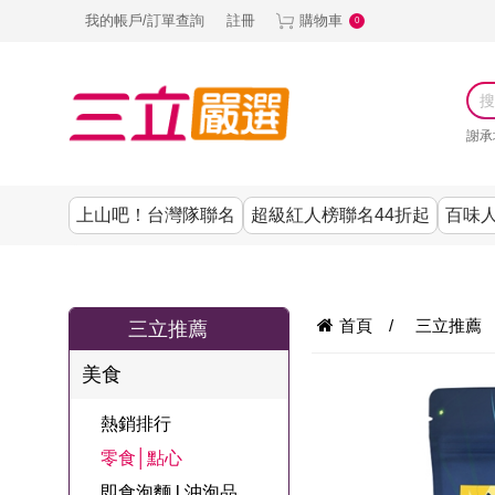
我的帳戶/訂單查詢
註冊
購物車
0
謝承
上山吧！台灣隊聯名
超級紅人榜聯名44折起
百味人
涼夏抗暑↙4折up
謝承均代言推薦
節目聯名系列
古溜x五秀園
養生|保健
熱銷排行
熱銷排行
熱銷排行
熱銷排行
熱銷排行
熱銷排行
百味人生
韓國
首頁
/
三立推薦
三立推薦
SKINASSET
無鋼圈│無痕
請世界吃桌
美妝｜保養
零食│點心
餐廚用品
廚房專區
上衣
美食
甘味人生鍵力
即食泡麵 l 沖泡
上山下海過一
DF美肌醫生
塑身衣│褲
生活百貨
生活專區
下著
肽↙85折
熱銷排行
夜聯名
品
池昌旭代言
清潔用品
機能服飾
美容專區
女內褲
零食│點心
罐頭 l 食材 l 烘
超級紅人榜聯
Bello. U
即食泡麵 l 沖泡品
寢具│床墊
涼夏家電
男內褲
配件