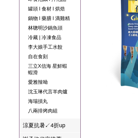
名
焙
OUR FAMILY
罐頭 l 食材 l 烘焙
PP波瑟楓妮品
NEONER
宗教開運
3C
鍋物 l 藥膳 l 滴
百味人生戲劇
一家人
鍋物 l 藥膳 l 滴雞精
牌館
雞精
ELVIS愛菲斯
1MORE耳機
型男大主廚聯
甘味人生
林聰明沙鍋魚頭
L’eBeauty包包
寢具
林聰明沙鍋魚
名
冷藏 | 冷凍食品
狀元堂牛樟芝
頭
Astonish英國潔
李大娘手工水餃
節目聯名商品
十時塑
冷藏 | 冷凍食品
推薦
自在食刻
雨揚老師開運
三立X信海 星鮮蝦
李大娘手工水
金健康石墨烯
蝦滑
餃
愛雅辣呦
台塑生醫
自在食刻
沈玉琳代言羊肉爐
三立X信海 星
海瑞摃丸
鮮蝦蝦滑
八兩排烤肉組
愛雅辣呦
涼夏抗暑↙4折up
沈玉琳代言羊