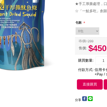
★手工厚撕處理，
☆「一魷多吃」創
*
包數
市價:
299
$450
售價:
購買數量:
付款方式:
信用卡付款
+Pay /
分享