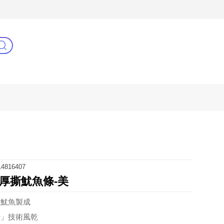
3C(新)
健康零距離
阿姐萬歲
4816407
厚撕魷魚條-美
海大魷魚製成
干」技術風乾