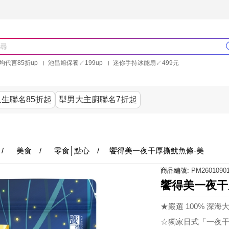
均代言85折up
池昌旭保養↙199up
迷你手持冰能扇↙499元
林美秀石墨烯粒線褲25折up
氣動塑崩褲6折up
PP聯合品牌買就送
生聯名85折起
型男大主廚聯名7折起
美食
居家
服飾
美妝保健
內衣
生活家電/
/
美食
/
零食│點心
/
饗得美一夜干厚撕魷魚條-美
商品編號:
PM26010901
饗得美一夜干
★嚴選 100% 深
☆獨家日式「一夜