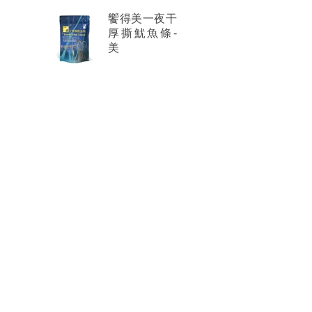
饗得美一夜干
厚撕魷魚條-
美