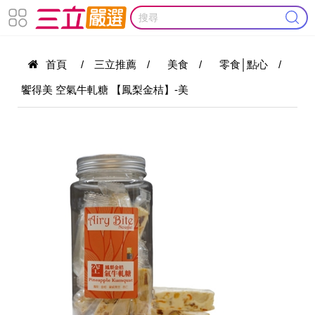
首頁
/
三立推薦
/
美食
/
零食│點心
/
饗得美 空氣牛軋糖 【鳳梨金桔】-美