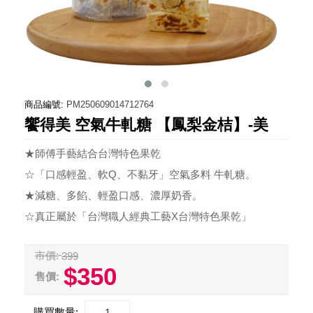
商品編號:
PM250609014712764
饗得美 空氣牛軋糖 【鳳梨金桔】-美
★師傅手藝結合台灣特色果乾
☆「口感輕盈、軟Q、不黏牙」空氣多料 牛軋糖。
★減糖、多餡、輕盈口感、濃厚奶香。
☆真正屬於「台灣職人經典工藝X台灣特色果乾」
市價:
399
$350
售價:
購買數量: