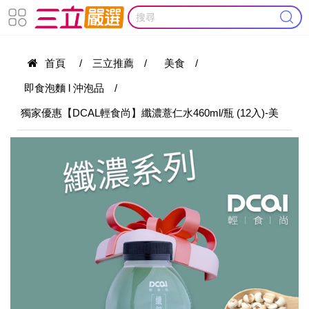
首頁
/
三立推薦
/
美食
/
即食泡麵 l 沖泡品
/
獨家優惠【DCAL輕食尚】纖濃薏仁水460ml/瓶 (12入)-美