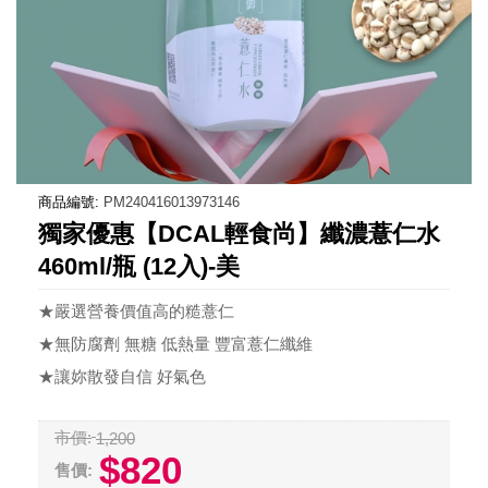
商品編號:
PM240416013973146
獨家優惠【DCAL輕食尚】纖濃薏仁水
460ml/瓶 (12入)-美
★嚴選營養價值高的糙薏仁
★無防腐劑 無糖 低熱量 豐富薏仁纖維
★讓妳散發自信 好氣色
市價:
1,200
$820
售價: