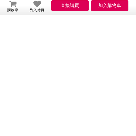
詳如包裝所示
營養標示：
購物車
列入待買
詳如包裝所示
含基因改造食品原料：
詳如包裝所
其他經中央主管機關公告之事項：
示
A-142622254-00000-5
食品業者登錄字號：
0900-2236007517-08
投保產品責任險字號：
買此商品的人也買了...
【中秋
【古酵
【古酵
【台灣
【台灣
【
【台灣
烤肉】
寶】黑
寶】黑
蟹老
蟹老
小
蟹老
香茅棒
1,400
糖冬瓜
899
糖薑母
1,000
闆】正
1,378
闆】正
799
煙
1
闆】正
2,556
棒腿-電
茶3盒-美
茶單3盒
宗小龍
宗小龍
花
宗小龍
入-美
蝦(十三
蝦-O
蝦(十三
香) 2盒/
香) 4盒/
組-O
組-O