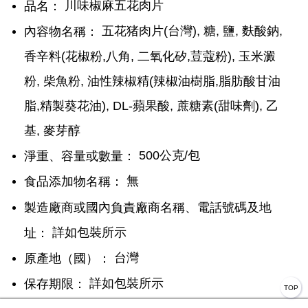
川味椒麻五花肉片
品名：
五花猪肉片(台灣), 糖, 鹽, 麩酸鈉,
內容物名稱：
香辛料(花椒粉,八角, 二氧化矽,荳蔻粉), 玉米澱
粉, 柴魚粉, 油性辣椒精(辣椒油樹脂,脂肪酸甘油
脂,精製葵花油), DL-蘋果酸, 蔗糖素(甜味劑), 乙
基, 麥芽醇
500公克/包
淨重、容量或數量：
無
食品添加物名稱：
製造廠商或國內負責廠商名稱、電話號碼及地
詳如包裝所示
址：
台灣
原產地（國）：
詳如包裝所示
保存期限：
TOP