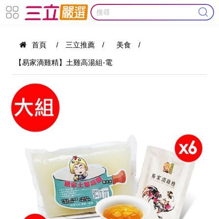
首頁
/
三立推薦
/
美食
/
【易家滴雞精】土雞高湯組-電