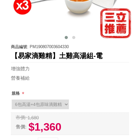
商品編號:
PM190807003604330
【易家滴雞精】土雞高湯組-電
增強體力
營養補給
*
規格
市價:
1,680
$1,360
售價: