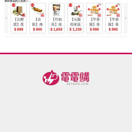
買此商品的人也買了...
【古酵
【吉
【竹柏
【沁園
【芊香
【芊香
寶】黑
順】傳
苑】柴
雨來菇
園】香
園】香
糖冬瓜
899
統手工
900
燒麥芽
1,650
生態農
1,330
不辣 蒜
990
不辣 蒜
990
茶3盒-美
芋籤糕
餅11包
場 】有
酥辣醬(7
酥辣醬(7
組-電
(買8送
機乾燥
入優惠
入優惠
3)-美
雨來菇
組)-電
組)-電
(有機乾
燥陸生
藍綠藻)-
電