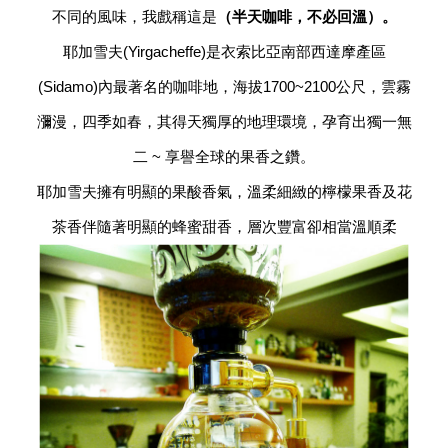
不同的風味，我戲稱這是
（半天咖啡，不必回溫）。
耶加雪夫(Yirgacheffe)是衣索比亞南部西達摩產區
(Sidamo)內最著名的咖啡地，海拔1700~2100公尺，雲霧
瀰漫，四季如春，其得天獨厚的地理環境，孕育出獨一無
二 ~ 享譽全球的果香之鑽。
耶加雪夫擁有明顯的果酸香氣，溫柔細緻的檸檬果香及花
茶香伴隨著明顯的蜂蜜甜香，層次豐富卻相當溫順柔