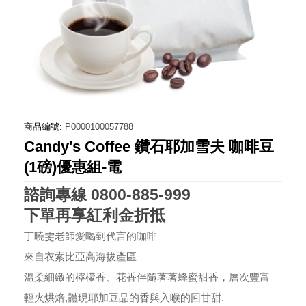
商品編號:
P0000100057788
Candy's Coffee 鑽石耶加雪夫 咖啡豆
(1磅)優惠組-電
諮詢專線 0800-885-999
下單再享紅利金折抵
丁曉雯老師愛喝到代言的咖啡
來自衣索比亞高海拔產區
溫柔細緻的檸檬香、花香伴隨著著蜂蜜甜香，層次豐富
輕火烘焙,體現耶加豆品的香與入喉的回甘甜.