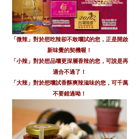
「微辣」對於想吃辣卻不敢嚐試的您，正是開啟
新味覺的契機喔！
「小辣」對於想品嚐更深層香辣的您，可說是再
適合不過了！
「大辣」對於想嚐試香酥爽辣滋味的您，可千萬
不要錯過呦！