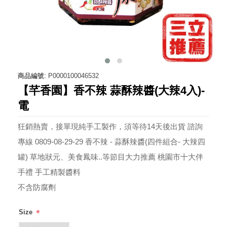
商品編號:
P0000100046532
【芊香園】香不辣 蒜酥辣醬(大辣4入)-
電
狂銷熱賣，接單現純手工製作，須等待14天後出貨 諮詢
專線 0809-08-29-29 香不辣 - 蒜酥辣醬(四件組合- 大辣四
罐) 草地狀元、美食鳳味..等節目大力推薦 桃園市十大伴
手禮 手工精製醬料
不含防腐劑
*
Size