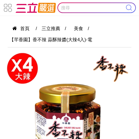
首頁
/
三立推薦
/
美食
/
【芊香園】香不辣 蒜酥辣醬(大辣4入)-電