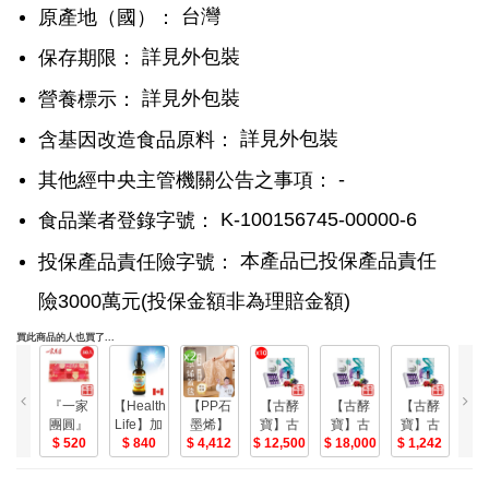
台灣
原產地（國）：
詳見外包裝
保存期限：
詳見外包裝
營養標示：
詳見外包裝
含基因改造食品原料：
-
其他經中央主管機關公告之事項：
K-100156745-00000-6
食品業者登錄字號：
本產品已投保產品責任
投保產品責任險字號：
險3000萬元(投保金額非為理賠金額)
買此商品的人也買了...
『一家
【Healthy
【PP石
【古酵
【古酵
【古酵
【
團圓』
Life】加
墨烯】
寶】古
寶】古
寶】古
寶
好運麥
520
力活維
840
緞面蠶
4,412
酵寶益
12,500
酵寶益
18,000
酵寶益
1,242
酵
2
罩口罩
生素D3
絲智能
生菌10
生菌15
生菌1盒
生
30入
滴液(30
蓋毯2入-
盒(共
盒(共
(體驗
(