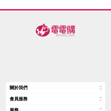
(MIT醫
毫升/
美
100瓶)
150瓶)
組/10
瓶
療用)(免
瓶)Vitamin
送膠原
送膠原
瓶)-電
運優惠
D3，維
蛋白凍3
蛋白凍3
中)
他命D3
盒-電
盒-電
關於我們
會員服務
服務