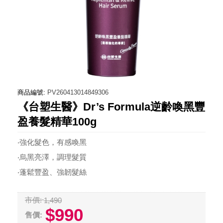
商品編號:
PV260413014849306
《台塑生醫》Dr’s Formula逆齡喚黑豐
盈養髮精華100g
‧強化髮色，有感喚黑
‧烏黑亮澤，調理髮質
‧蓬鬆豐盈、強韌髮絲
市價:
1,490
$990
售價: