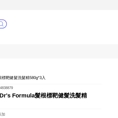
3C(新)
健康零距離
阿姐萬歲
髮根標靶健髮洗髮精580g*3入
4838879
r's Formula髮根標靶健髮洗髮精
添加