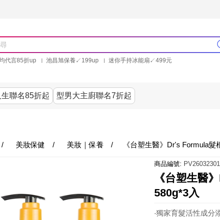
均代言85折up
池昌旭保養↙199up
迷你手持冰能扇↙499元
林美秀石墨烯粒線褲25折up
氣動塑崩褲6折up
PP聯合品牌買就送
生聯名85折起
型男大主廚聯名7折起
美食
居家
服飾
美妝保健
內衣
生活家電/
/
美妝保健
/
美妝｜保養
/
《台塑生醫》Dr's Formula
商品編號:
PV26032301
《台塑生醫》D
580g*3入
‧獨家育髮活性成分