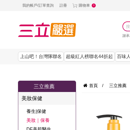
我的帳戶/訂單查詢
註冊
購物車
0
謝承
上山吧！台灣隊聯名
超級紅人榜聯名44折起
百味人
涼夏抗暑↙4折up
謝承均代言推薦
節目聯名系列
古溜x五秀園
養生|保健
熱銷排行
熱銷排行
熱銷排行
熱銷排行
熱銷排行
熱銷排行
百味人生
韓國
首頁
/
三立推薦
三立推薦
SKINASSET
無鋼圈│無痕
請世界吃桌
美妝｜保養
零食│點心
餐廚用品
廚房專區
上衣
美妝保健
甘味人生鍵力
即食泡麵 l 沖泡
上山下海過一
DF美肌醫生
塑身衣│褲
生活百貨
生活專區
下著
肽↙85折
養生|保健
夜聯名
品
池昌旭代言
清潔用品
機能服飾
美容專區
女內褲
美妝｜保養
罐頭 l 食材 l 烘
超級紅人榜聯
Bello. U
DF美肌醫生
寢具│床墊
涼夏家電
男內褲
配件