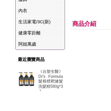
肉爐
內衣
海瑞摃丸
生活家電/3C(新)
八兩排烤肉組
商品介紹
健康零距離
阿姐萬歲
最近瀏覽商品
《台塑生醫》
Dr's Formula
髮根標靶健髮
洗髮精580g*3
入