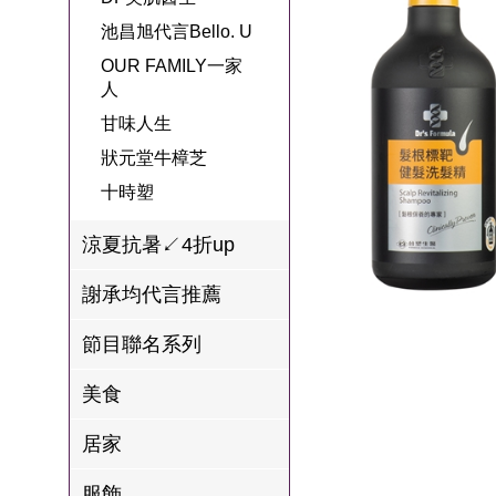
名
焙
OUR FAMILY
池昌旭代言Bello. U
PP波瑟楓妮品
NEONER
宗教開運
3C
鍋物 l 藥膳 l 滴
百味人生戲劇
一家人
OUR FAMILY一家
牌館
雞精
人
ELVIS愛菲斯
1MORE耳機
型男大主廚聯
甘味人生
L’eBeauty包包
寢具
甘味人生
林聰明沙鍋魚
名
狀元堂牛樟芝
頭
狀元堂牛樟芝
Astonish英國潔
節目聯名商品
十時塑
十時塑
冷藏 | 冷凍食品
推薦
雨揚老師開運
李大娘手工水
涼夏抗暑↙4折up
金健康石墨烯
餃
謝承均代言推薦
台塑生醫
自在食刻
節目聯名系列
三立X信海 星
鮮蝦蝦滑
美食
愛雅辣呦
居家
沈玉琳代言羊
服飾