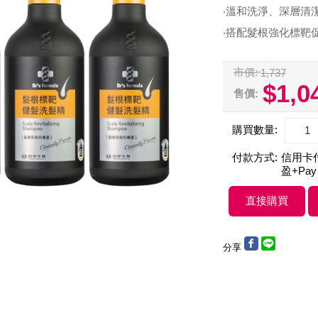
‧溫和洗淨、深層清
‧搭配髮根強化標靶
市價:
1,737
$1,0
售價:
購買數量:
付款方式:
信用卡付款
盈+Pay
分享