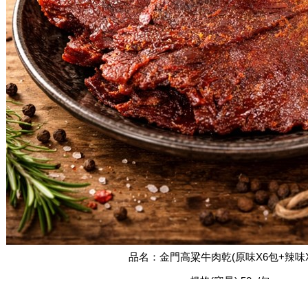
品名：金門高粱牛肉乾(原味X6包+辣味X
規格(容量):50g/包
金門高粱牛肉乾(原味):