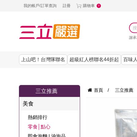
我的帳戶/訂單查詢
註冊
購物車
0
謝承
上山吧！台灣隊聯名
超級紅人榜聯名44折起
百味人
涼夏抗暑↙4折up
謝承均代言推薦
節目聯名系列
古溜x五秀園
養生|保健
熱銷排行
熱銷排行
熱銷排行
熱銷排行
熱銷排行
熱銷排行
百味人生
韓國
首頁
/
三立推薦
三立推薦
SKINASSET
無鋼圈│無痕
請世界吃桌
美妝｜保養
零食│點心
餐廚用品
廚房專區
上衣
美食
甘味人生鍵力
即食泡麵 l 沖泡
上山下海過一
DF美肌醫生
塑身衣│褲
生活百貨
生活專區
下著
肽↙85折
熱銷排行
夜聯名
品
池昌旭代言
清潔用品
機能服飾
美容專區
女內褲
零食│點心
罐頭 l 食材 l 烘
超級紅人榜聯
Bello. U
即食泡麵 l 沖泡品
寢具│床墊
涼夏家電
男內褲
配件