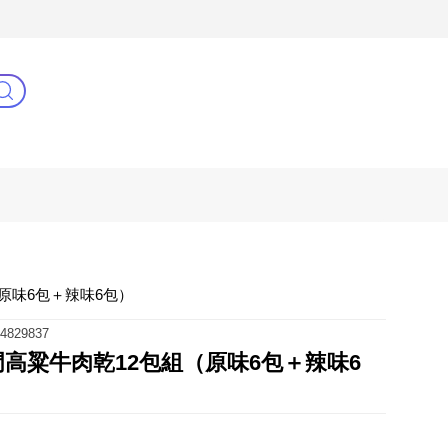
3C(新)
健康零距離
阿姐萬歲
原味6包＋辣味6包）
4829837
門高粱牛肉乾12包組（原味6包＋辣味6