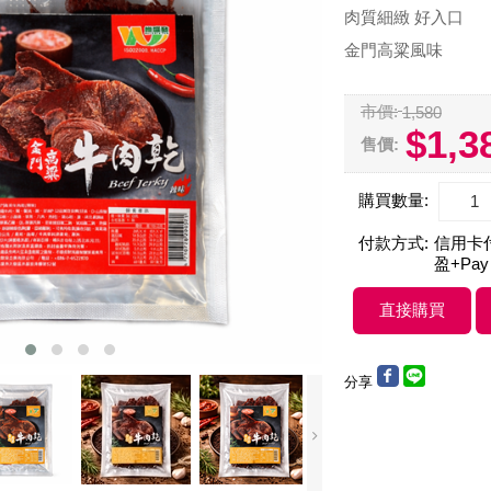
肉質細緻 好入口
金門高粱風味
市價:
1,580
$1,3
售價:
購買數量:
付款方式:
信用卡付款
盈+Pay
分享