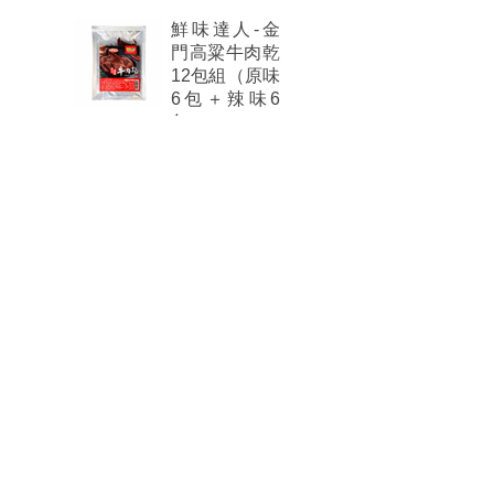
鮮味達人-金
門高粱牛肉乾
12包組（原味
6包＋辣味6
包）