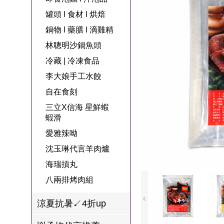
名
焙
OUR FAMILY
罐頭 l 食材 l 烘焙
PP波瑟楓妮品
NEONER
宗教開運
3C
鍋物 l 藥膳 l 滴
百味人生戲劇
一家人
鍋物 l 藥膳 l 滴雞精
牌館
雞精
ELVIS愛菲斯
1MORE耳機
型男大主廚聯
甘味人生
林聰明沙鍋魚頭
L’eBeauty包包
寢具
林聰明沙鍋魚
名
冷藏 | 冷凍食品
狀元堂牛樟芝
頭
Astonish英國潔
李大娘手工水餃
節目聯名商品
十時塑
冷藏 | 冷凍食品
推薦
自在食刻
雨揚老師開運
三立X信海 星鮮蝦
李大娘手工水
金健康石墨烯
蝦滑
餃
愛雅辣呦
台塑生醫
自在食刻
沈玉琳代言羊肉爐
三立X信海 星
海瑞摃丸
鮮蝦蝦滑
八兩排烤肉組
愛雅辣呦
涼夏抗暑↙4折up
沈玉琳代言羊