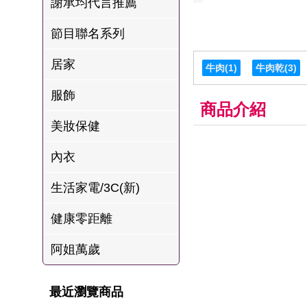
謝承均代言推薦
肉爐
節目聯名系列
海瑞摃丸
八兩排烤肉組
居家
牛肉
(1)
牛肉乾
(3)
服飾
商品介紹
美妝保健
內衣
生活家電/3C(新)
健康零距離
阿姐萬歲
最近瀏覽商品