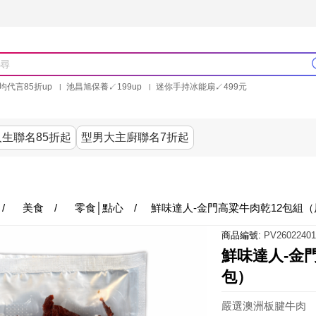
均代言85折up
池昌旭保養↙199up
迷你手持冰能扇↙499元
林美秀石墨烯粒線褲25折up
氣動塑崩褲6折up
PP聯合品牌買就送
生聯名85折起
型男大主廚聯名7折起
美食
居家
服飾
美妝保健
內衣
生活家電/
/
美食
/
零食│點心
/
鮮味達人-金門高粱牛肉乾12包組（
商品編號:
PV26022401
鮮味達人-金
包）
嚴選澳洲板腱牛肉