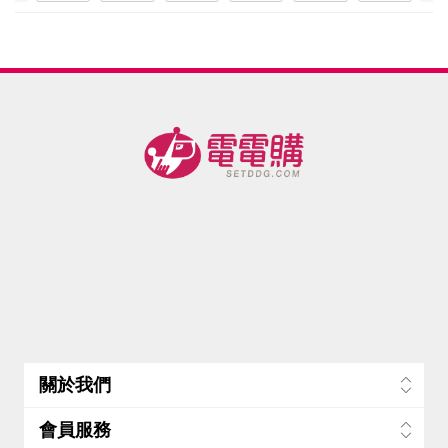
塑崩褲
HSG獨
HSG獨
智能肩
智能肩
證機能
證
氣動版
立筒鞋
立筒鞋
頸釋壓
頸釋壓
衣物萬
衣
造型款_
墊2雙-美
墊1雙-美
帶2入-美
帶1入-美
用精5瓶
用
(500ml/
(50
全系列
瓶 機能
瓶
任選2件
布料清
布
(循環透
洗專家)-
洗專
氣塑身
美
褲)-美
關於我們
會員服務