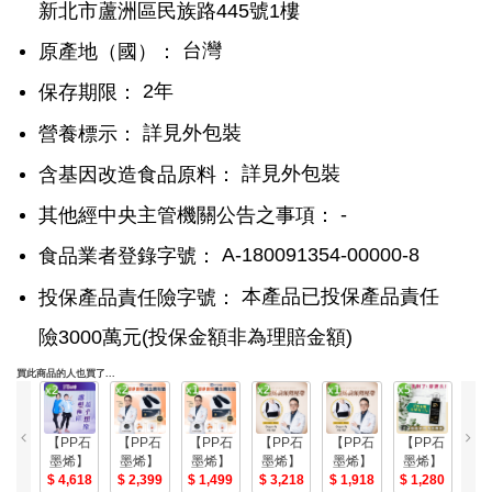
新北市蘆洲區民族路445號1樓
台灣
原產地（國）：
2年
保存期限：
詳見外包裝
營養標示：
詳見外包裝
含基因改造食品原料：
-
其他經中央主管機關公告之事項：
A-180091354-00000-8
食品業者登錄字號：
本產品已投保產品責任
投保產品責任險字號：
險3000萬元(投保金額非為理賠金額)
買此商品的人也買了...
【PP石
【PP石
【PP石
【PP石
【PP石
【PP石
【
墨烯】
墨烯】
墨烯】
墨烯】
墨烯】
墨烯】
墨
石墨烯
4,618
石墨烯
2,399
石墨烯
1,499
石墨烯
3,218
石墨烯
1,918
歐盟認
1,280
歐