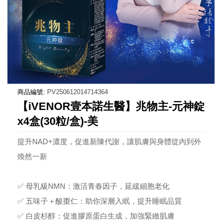
商品編號:
PV250612014714364
【iVENOR壹本諾生醫】兆物主-元神錠
x4盒(30粒/盒)-美
提升NAD+濃度，促進新陳代謝，讓肌膚與身體從內到外
煥然一新
✅ 母乳級NMN：激活青春因子，延緩細胞老化
✅ 五味子＋酸棗仁：助你深層入眠，提升睡眠品質
✅ 白皮杉醇：促進膠原蛋白生成，加強緊緻肌膚