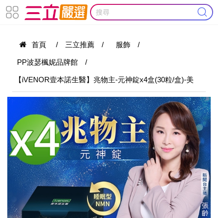
首頁
/
三立推薦
/
服飾
/
PP波瑟楓妮品牌館
/
【iVENOR壹本諾生醫】兆物主-元神錠x4盒(30粒/盒)-美