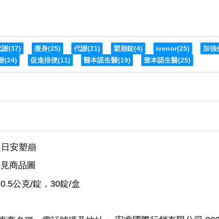
代謝
(37)
瘦身
(25)
代謝
(21)
塑崩錠
(4)
ivenor
(25)
加強
謝
(24)
促進排便
(11)
醫本諾生醫
(19)
壹本諾生醫
(25)
】 日安塑崩
見商品圖
0.5公克/錠，30錠/盒