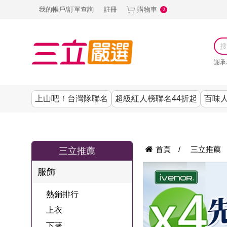
我的帳戶/訂單查詢
註冊
購物車
0
謝承
上山吧！台灣隊聯名
超級紅人榜聯名44折起
百味人
涼夏抗暑↙4折up
謝承均代言推薦
節目聯名系列
古溜x五秀園
養生|保健
熱銷排行
熱銷排行
熱銷排行
熱銷排行
熱銷排行
熱銷排行
百味人生
韓國
首頁
/
三立推薦
三立推薦
SKINASSET
無鋼圈│無痕
請世界吃桌
美妝｜保養
零食│點心
餐廚用品
廚房專區
上衣
服飾
甘味人生鍵力
即食泡麵 l 沖泡
上山下海過一
DF美肌醫生
塑身衣│褲
生活百貨
生活專區
下著
肽↙85折
熱銷排行
夜聯名
品
池昌旭代言
清潔用品
機能服飾
美容專區
女內褲
上衣
罐頭 l 食材 l 烘
超級紅人榜聯
Bello. U
下著
寢具│床墊
涼夏家電
男內褲
配件