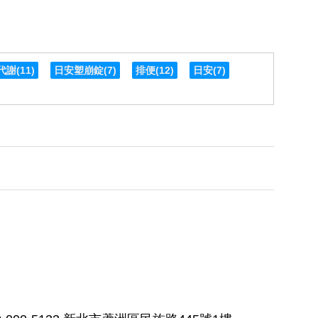
代謝
(11)
日安塑崩錠
(7)
排便
(12)
日安
(7)