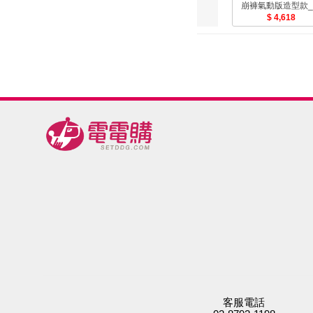
崩褲氣動版造型款
系列任選2件(循環
4,618
塑身褲)-美
客服電話