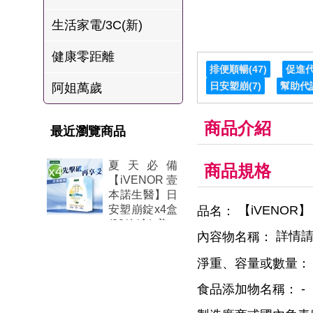
肉爐
生活家電/3C(新)
海瑞摃丸
健康零距離
八兩排烤肉組
排便順暢
(47)
促進
日安塑崩
(7)
幫助代
阿姐萬歲
商品介紹
最近瀏覽商品
夏天必備
商品規格
【iVENOR 壹
本諾生醫】日
安塑崩錠x4盒
【iVENOR
品名：
(30粒/盒)-美
詳情請
內容物名稱：
淨重、容量或數量：
-
食品添加物名稱：