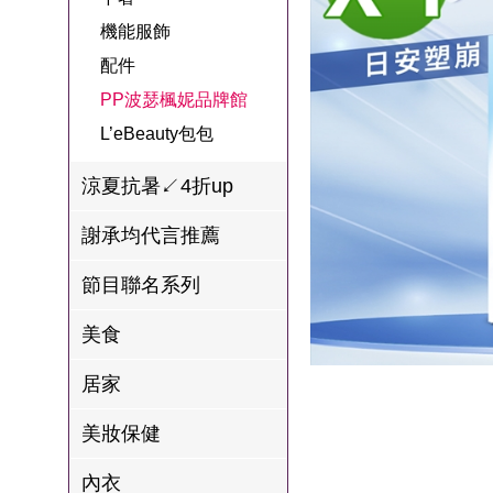
名
焙
OUR FAMILY
機能服飾
PP波瑟楓妮品
NEONER
宗教開運
3C
鍋物 l 藥膳 l 滴
百味人生戲劇
一家人
配件
牌館
雞精
ELVIS愛菲斯
1MORE耳機
型男大主廚聯
甘味人生
PP波瑟楓妮品牌館
L’eBeauty包包
寢具
林聰明沙鍋魚
名
L’eBeauty包包
狀元堂牛樟芝
頭
Astonish英國潔
節目聯名商品
涼夏抗暑↙4折up
十時塑
冷藏 | 冷凍食品
推薦
雨揚老師開運
謝承均代言推薦
李大娘手工水
金健康石墨烯
餃
節目聯名系列
台塑生醫
自在食刻
美食
三立X信海 星
居家
鮮蝦蝦滑
愛雅辣呦
美妝保健
沈玉琳代言羊
內衣