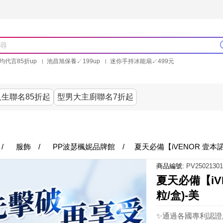
均代言85折up
池昌旭保養↙199up
迷你手持冰能扇↙499元
林美秀石墨烯粒線褲25折up
氣動塑崩褲6折up
PP聯合品牌買就送
生聯名85折起
型男大主廚聯名7折起
美食
居家
服飾
美妝保健
內衣
生活家電/
/
服飾
/
PP波瑟楓妮品牌館
/
夏天必備【iVENOR 壹本諾
商品編號:
PV25021301
夏天必備【iV
粒/盒)-美
✨通過各國專利認證