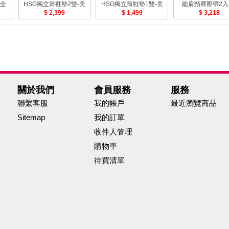
_全
HSG獨立筒鞋墊2雙-美
HSG獨立筒鞋墊1雙-美
能肩頸釋壓帶2入
透氣
2,399
1,499
3,218
關於我們
會員服務
服務
聯繫客服
我的帳戶
最近瀏覽商品
Sitemap
我的訂單
收件人管理
購物車
待買清單