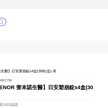
3C(新)
健康零距離
阿姐萬歲
生醫】日安塑崩錠x4盒(30粒/盒)-美
4657796
ENOR 壹本諾生醫】日安塑崩錠x4盒(30
及SGS認證