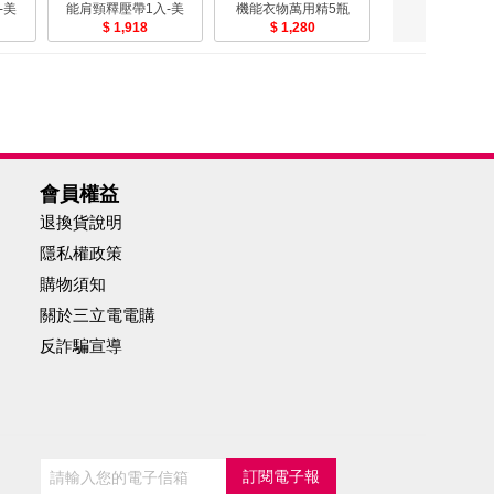
-美
能肩頸釋壓帶1入-美
機能衣物萬用精5瓶
機能衣物萬用精
1,918
(500ml/瓶 機能布料清
1,280
(500ml/瓶 機
990
洗專家)-美
洗專家)-美
會員權益
退換貨說明
隱私權政策
購物須知
關於三立電電購
反詐騙宣導