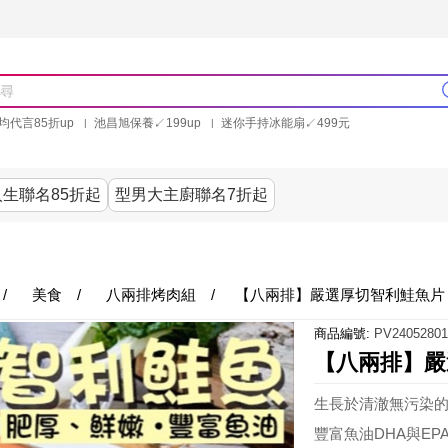
均代言85折up
池昌旭保養↙199up
迷你手持冰能扇↙499元
林美秀石墨烯粒線褲25折up
氣動塑崩褲6折up
PP聯合品牌買就送
生聯名85折起
型男大主廚聯名7折起
美食
居家
服飾
美妝保健
內衣
生活家電/
/
美食
/
八兩排烤肉組
/
【八兩排】嚴選厚切智利鮭魚片 -
商品編號:
PV24052801
【八兩排】嚴選
生長於清澈無污染
豐富魚油DHA與E