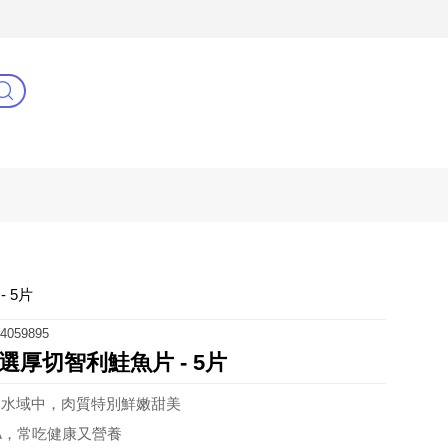
3C(新)
健康零距離
阿姐萬歲
 5片
4059895
厚切智利鮭魚片 - 5片
的水域中，肉質特別鮮嫩甜美
PA，常吃健康又營養