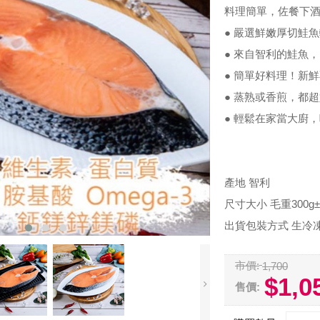
料理簡單，佐餐下
● 嚴選鮮嫩厚切鮭
● 來自智利的鮭魚
● 簡單好料理！新
● 蒸熟或香煎，都
● 輕鬆在家當大廚
產地 智利
尺寸大小 毛重300g±
出貨包裝方式 生冷
市價:
1,700
$1,0
售價: