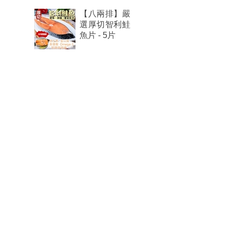
【八兩排】嚴
選厚切智利鮭
魚片 - 5片