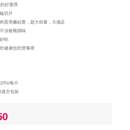
酒的好選擇
魚輪切片
，肉質滑嫩結實，超大份量，大滿足
鮮不須複雜調味
超好吃
，吃健康也吃營養唷
10%/每片
凍真空包裝
50