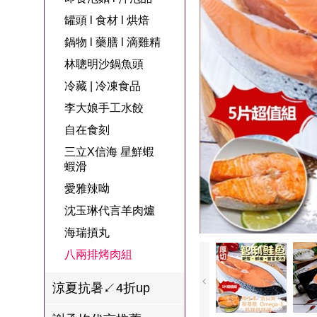
名
焙
OUR FAMILY
罐頭 l 食材 l 烘焙
PP波瑟楓妮品
NEONER
宗教開運
3C
鍋物 l 藥膳 l 滴
百味人生戲劇
一家人
鍋物 l 藥膳 l 滴雞精
牌館
雞精
ELVIS愛菲斯
1MORE耳機
型男大主廚聯
甘味人生
林聰明沙鍋魚頭
L’eBeauty包包
寢具
林聰明沙鍋魚
名
冷藏 | 冷凍食品
狀元堂牛樟芝
頭
Astonish英國潔
李大娘手工水餃
節目聯名商品
十時塑
冷藏 | 冷凍食品
推薦
自在食刻
雨揚老師開運
三立X信海 星鮮蝦
李大娘手工水
金健康石墨烯
蝦滑
餃
愛雅辣呦
台塑生醫
自在食刻
沈玉琳代言羊肉爐
三立X信海 星
海瑞摃丸
鮮蝦蝦滑
八兩排烤肉組
愛雅辣呦
涼夏抗暑↙4折up
沈玉琳代言羊