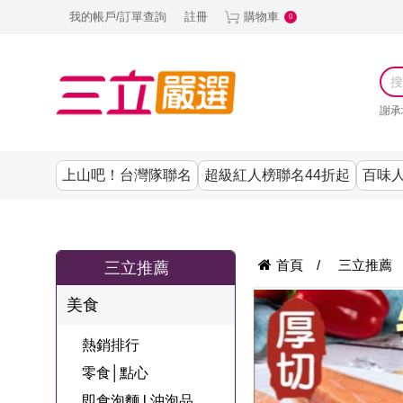
我的帳戶/訂單查詢
註冊
購物車
0
謝承
上山吧！台灣隊聯名
超級紅人榜聯名44折起
百味人
涼夏抗暑↙4折up
謝承均代言推薦
節目聯名系列
古溜x五秀園
養生|保健
熱銷排行
熱銷排行
熱銷排行
熱銷排行
熱銷排行
熱銷排行
百味人生
韓國
首頁
/
三立推薦
三立推薦
SKINASSET
無鋼圈│無痕
請世界吃桌
美妝｜保養
零食│點心
餐廚用品
廚房專區
上衣
美食
甘味人生鍵力
即食泡麵 l 沖泡
上山下海過一
DF美肌醫生
塑身衣│褲
生活百貨
生活專區
下著
肽↙85折
熱銷排行
夜聯名
品
池昌旭代言
清潔用品
機能服飾
美容專區
女內褲
零食│點心
罐頭 l 食材 l 烘
超級紅人榜聯
Bello. U
即食泡麵 l 沖泡品
寢具│床墊
涼夏家電
男內褲
配件