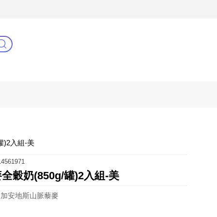
C
健康零距離
阿姐萬歲
罐)2入組-美
4561971
穀奶(850g/罐)2入組-美
添加安地斯山脈藜麥