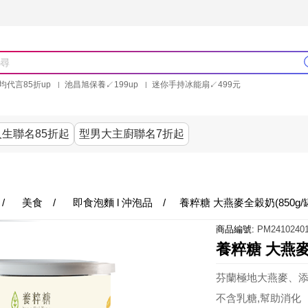
均代言85折up
池昌旭保養↙199up
迷你手持冰能扇↙499元
林美秀石墨烯粒線褲25折up
氣動塑崩褲6折up
PP聯合品牌買就送
生聯名85折起
型男大主廚聯名7折起
美食
居家
服飾
美妝保健
內衣
家電/3
/
美食
/
即食泡麵 l 沖泡品
/
養粹糖 大燕麥全穀奶(850g/
商品編號:
PM24102401
養粹糖 大燕麥全
芬蘭極地大燕麥、
不含乳糖,幫助消化