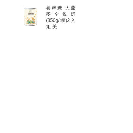
養粹糖 大燕
麥全穀奶
(850g/罐)2入
組-美