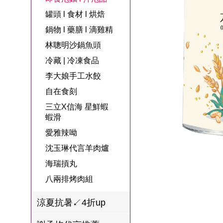
名
焙
OUR FAMILY
罐頭 l 食材 l 烘焙
PP波瑟楓妮品
NEONER
宗教開運
3C
鍋物 l 藥膳 l 滴
百味人生戲劇
一家人
鍋物 l 藥膳 l 滴雞精
牌館
雞精
ELVIS愛菲斯
1MORE耳機
型男大主廚聯
甘味人生
林聰明沙鍋魚頭
L’eBeauty包包
寢具
林聰明沙鍋魚
名
冷藏 | 冷凍食品
狀元堂牛樟芝
頭
Astonish英國潔
李大娘手工水餃
節目聯名商品
十時塑
冷藏 | 冷凍食品
推薦
自在食刻
雨揚老師開運
三立X信海 星鮮蝦
李大娘手工水
金健康石墨烯
蝦滑
餃
愛雅辣呦
台塑生醫
自在食刻
沈玉琳代言羊肉爐
三立X信海 星
海瑞摃丸
鮮蝦蝦滑
八兩排烤肉組
愛雅辣呦
涼夏抗暑↙4折up
沈玉琳代言羊