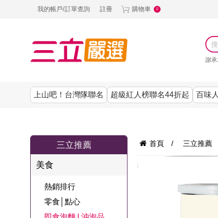
我的帳戶/訂單查詢
註冊
購物車
0
謝承
上山吧！台灣隊聯名
超級紅人榜聯名44折起
百味人
涼夏抗暑↙4折up
謝承均代言推薦
節目聯名系列
古溜x五秀園
養生|保健
熱銷排行
熱銷排行
熱銷排行
熱銷排行
熱銷排行
熱銷排行
百味人生
韓國
首頁
/
三立推薦
三立推薦
SKINASSET
無鋼圈│無痕
請世界吃桌
美妝｜保養
零食│點心
餐廚用品
廚房專區
上衣
美食
甘味人生鍵力
即食泡麵 l 沖泡
上山下海過一
DF美肌醫生
塑身衣│褲
生活百貨
生活專區
下著
肽↙85折
熱銷排行
夜聯名
品
池昌旭代言
清潔用品
機能服飾
美容專區
女內褲
零食│點心
罐頭 l 食材 l 烘
超級紅人榜聯
Bello. U
即食泡麵 l 沖泡品
寢具│床墊
涼夏家電
男內褲
配件