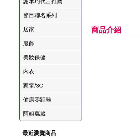
謝承均代言推薦
肉爐
節目聯名系列
海瑞摃丸
八兩排烤肉組
商品介紹
居家
服飾
美妝保健
內衣
家電/3C
健康零距離
阿姐萬歲
最近瀏覽商品