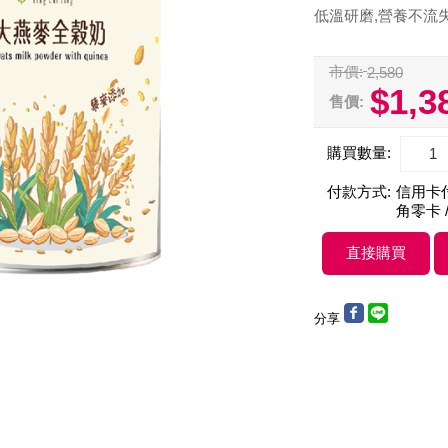
低溫研磨,營養不流
市價:
2,580
$1,3
售價:
購買數量:
付款方式:
信用卡付款
角零卡 /
分享