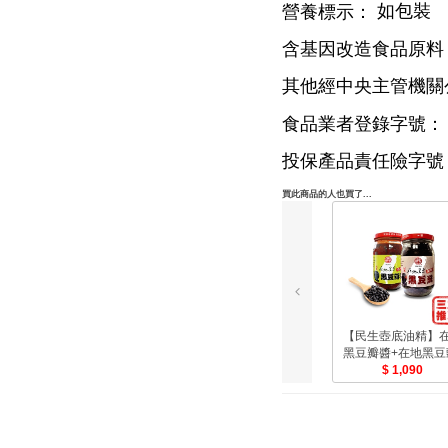
如包裝
營養標示：
含基因改造食品原料
其他經中央主管機關
食品業者登錄字號：
投保產品責任險字號
買此商品的人也買了...
【民生壺底油精】
黑豆瓣醬+在地黑豆
1,090
電