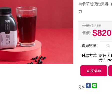
自發芽起便飽受落
力
市價:
1,499
$820
售價:
購買數量:
付款方式:
信用卡付款
付 / iP
分享