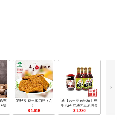
蒜在
愛呷素 養生素肉乾 7入
新【民生壺底油精】在
【民生壺底油精
+體
組
地系列(在地黑豆原味醬
黑豆醬油4入+辣
1,610
油+在地黑豆豉+在地黑
1,280
瓣醬1入-電
1,090
豆瓣醬)-電