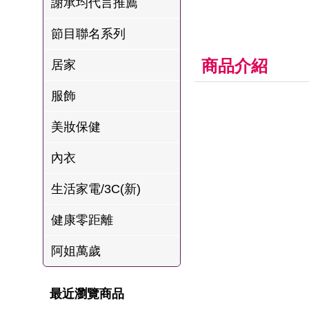
謝承均代言推薦
肉爐
節目聯名系列
海瑞摃丸
八兩排烤肉組
商品介紹
居家
服飾
美妝保健
內衣
生活家電/3C(新)
健康零距離
阿姐萬歲
最近瀏覽商品