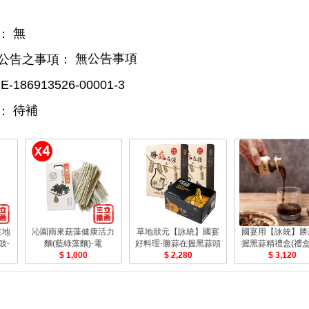
無
：
無公告事項
公告之事項：
E-186913526-00001-3
待補
：
在地
沁園雨來菇藻健康活力
草地狀元【詠統】國宴
國宴用【詠統】勝
豉-
麵(藍綠藻麵)-電
好料理-勝蒜在握黑蒜頭
握黑蒜精禮盒(禮盒
1,000
(澎湃組)
2,280
驗)共36瓶-電
3,120