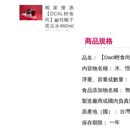
獨家優惠
【DCAL輕食
尚】鹼性離子
黑豆水460ml/
瓶 (12入)-美
商品規格
【Dacl輕食尚
品名：
水、恆
內容物名稱：
淨重、容量或數量：
食品添加物名稱：
製造廠商或國內負責
台
原產地（國）：
一年
保存期限：