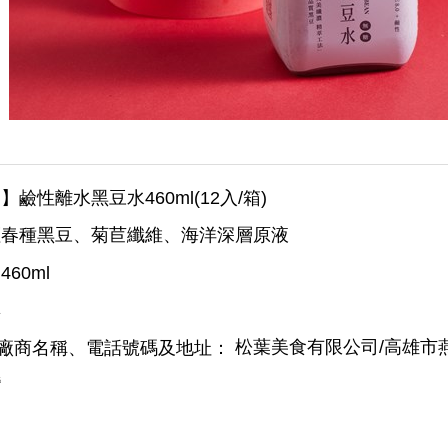
】鹼性離水黑豆水460ml(12入/箱)
春種黑豆、菊苣纖維、海洋深層原液
460ml
無
松葉美食有限公司/高雄市燕
廠商名稱、電話號碼及地址：
灣