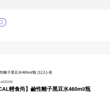
3C(新)
健康零距離
阿姐萬歲
子黑豆水460ml/瓶 (12入)-美
4430249
AL輕食尚】鹼性離子黑豆水460ml/瓶