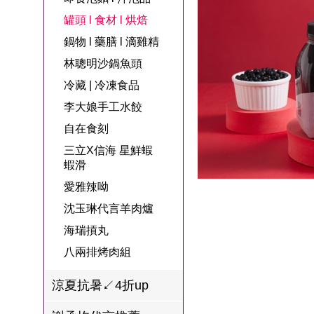
名
焙
OUR FAMILY
罐頭 l 食材 l 烘焙
PP波瑟楓妮品
NEONER
宗教開運
3C
鍋物 l 藥膳 l 滴
百味人生戲劇
一家人
鍋物 l 藥膳 l 滴雞精
牌館
雞精
ELVIS愛菲斯
1MORE耳機
型男大主廚聯
甘味人生
林聰明沙鍋魚頭
L’eBeauty包包
寢具
林聰明沙鍋魚
名
冷藏 | 冷凍食品
狀元堂牛樟芝
頭
Astonish英國潔
李大娘手工水餃
節目聯名商品
十時塑
冷藏 | 冷凍食品
推薦
自在食刻
雨揚老師開運
三立X信海 星鮮蝦
李大娘手工水
金健康石墨烯
蝦滑
餃
愛雅辣呦
台塑生醫
自在食刻
沈玉琳代言羊肉爐
三立X信海 星
海瑞摃丸
鮮蝦蝦滑
八兩排烤肉組
愛雅辣呦
涼夏抗暑↙4折up
沈玉琳代言羊