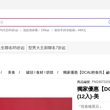
均代言85折up
池昌旭保養↙199up
迷你手持冰能扇↙499元
林美秀石墨烯粒線褲25折up
氣動塑崩褲6折up
PP聯合品牌買就送
生聯名85折起
型男大主廚聯名7折起
美食
居家
服飾
美妝保健
內衣
生活家電/
/
美食
/
罐頭 l 食材 l 烘焙
/
獨家優惠【DCAL輕食尚】鹼性離
商品編號:
PM24073101
獨家優惠【DC
(12入)-美
『恆春種黑豆』