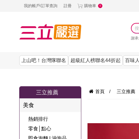
我的帳戶/訂單查詢
註冊
購物車
0
謝承
上山吧！台灣隊聯名
超級紅人榜聯名44折起
百味人
涼夏抗暑↙4折up
謝承均代言推薦
節目聯名系列
古溜x五秀園
養生|保健
熱銷排行
熱銷排行
熱銷排行
熱銷排行
熱銷排行
熱銷排行
百味人生
韓國
首頁
/
三立推薦
三立推薦
SKINASSET
無鋼圈│無痕
請世界吃桌
美妝｜保養
零食│點心
餐廚用品
廚房專區
上衣
美食
甘味人生鍵力
即食泡麵 l 沖泡
上山下海過一
DF美肌醫生
塑身衣│褲
生活百貨
生活專區
下著
肽↙85折
熱銷排行
夜聯名
品
池昌旭代言
清潔用品
機能服飾
美容專區
女內褲
零食│點心
罐頭 l 食材 l 烘
超級紅人榜聯
Bello. U
即食泡麵 l 沖泡品
寢具│床墊
涼夏家電
男內褲
配件