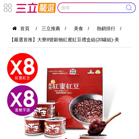
首頁
/
三立推薦
/
美食
/
熱銷排行
/
【嚴選首推】大寮8號穀物紅蜜紅豆禮盒組(20罐組)-美