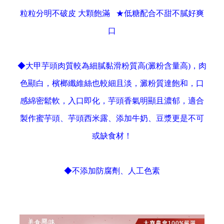
粒粒分明不破皮 大顆飽滿 ★低糖配合不甜不膩好爽
口
◆大甲芋頭肉質較為細膩黏滑粉質高(澱粉含量高)，肉
色顯白，檳榔纖維絲也較細且淡，澱粉質達飽和，口
感綿密鬆軟，入口即化，芋頭香氣明顯且濃郁，適合
製作蜜芋頭、芋頭西米露、添加牛奶、豆漿更是不可
或缺食材！
◆不添加防腐劑、人工色素