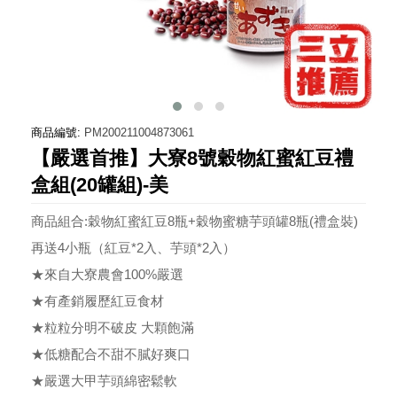
商品編號:
PM200211004873061
【嚴選首推】大寮8號穀物紅蜜紅豆禮
盒組(20罐組)-美
商品組合:穀物紅蜜紅豆8瓶+穀物蜜糖芋頭罐8瓶(禮盒裝)
再送4小瓶（紅豆*2入、芋頭*2入）
★來自大寮農會100%嚴選
★有產銷履歷紅豆食材
★粒粒分明不破皮 大顆飽滿
★低糖配合不甜不膩好爽口
★嚴選大甲芋頭綿密鬆軟